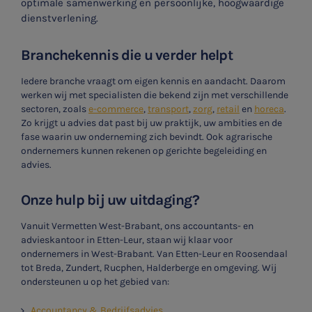
optimale samenwerking en persoonlijke, hoogwaardige
dienstverlening.
Branchekennis die u verder helpt
Iedere branche vraagt om eigen kennis en aandacht. Daarom
werken wij met specialisten die bekend zijn met verschillende
sectoren, zoals
e-commerce
,
transport
,
zorg
,
retail
en
horeca
.
Zo krijgt u advies dat past bij uw praktijk, uw ambities en de
fase waarin uw onderneming zich bevindt. Ook agrarische
ondernemers kunnen rekenen op gerichte begeleiding en
advies.
Onze hulp bij uw uitdaging?
Vanuit Vermetten
West-Brabant
, ons accountants- en
advieskantoor in Etten-Leur, staan wij klaar voor
ondernemers in West-Brabant. Van Etten-Leur en Roosendaal
tot Breda, Zundert, Rucphen, Halderberge en omgeving. Wij
ondersteunen u op het gebied van:
Accountancy & Bedrijfsadvies