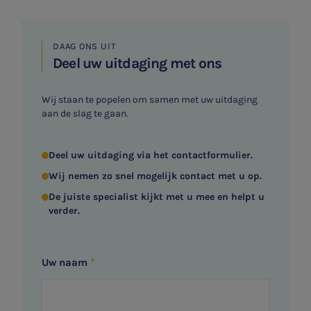
E-commerce
DAAG ONS UIT
Deel uw uitdaging met ons
Ondernemer en privé
HR Advies
Wij staan te popelen om samen met uw uitdaging
aan de slag te gaan.
Agro
Deel uw uitdaging via het contactformulier.
Vacatures
Wij nemen zo snel mogelijk contact met u op.
De juiste specialist kijkt met u mee en helpt u
verder.
Uw naam