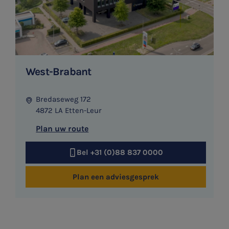
SNEL UW ANTWOORD VINDEN
West-Brabant
Zonder gedoe
Bredaseweg 172
Typ hieronder uw zoekterm
4872 LA Etten-Leur

Plan uw route
Bel +31 (0)88 837 0000
Meest gezochte onderwerpen
Plan een adviesgesprek
WKR
Jaarrekening controle
Belastingadvies