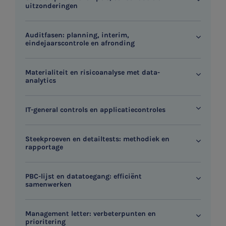
uitzonderingen
Auditfasen: planning, interim,
eindejaarscontrole en afronding
Materialiteit en risicoanalyse met data-
analytics
IT-general controls en applicatiecontroles
Steekproeven en detailtests: methodiek en
rapportage
PBC-lijst en datatoegang: efficiënt
samenwerken
Management letter: verbeterpunten en
prioritering