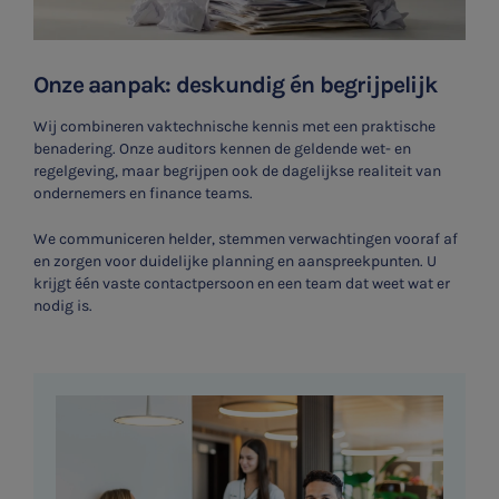
Onze aanpak: deskundig én begrijpelijk
SNEL UW ANTWOORD VINDEN
Zonder gedoe
Wij combineren vaktechnische kennis met een praktische
benadering. Onze auditors kennen de geldende wet- en
regelgeving, maar begrijpen ook de dagelijkse realiteit van
Typ hieronder uw zoekterm
ondernemers en finance teams.

We communiceren helder, stemmen verwachtingen vooraf af
en zorgen voor duidelijke planning en aanspreekpunten. U
krijgt één vaste contactpersoon en een team dat weet wat er
nodig is.
Meest gezochte onderwerpen
WKR
Jaarrekening controle
Belastingadvies