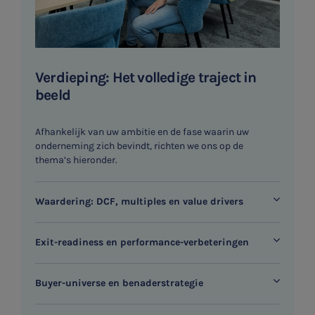
Typ hieronder uw zoekterm

Verdieping: Het volledige traject in
beeld
Meest gezochte onderwerpen
WKR
Afhankelijk van uw ambitie en de fase waarin uw
onderneming zich bevindt, richten we ons op de
Jaarrekening controle
thema’s hieronder.
Belastingadvies
Waardering: DCF, multiples en value drivers
E-commerce
Exit-readiness en performance-verbeteringen
Ondernemer en privé
HR Advies
Buyer-universe en benaderstrategie
Agro