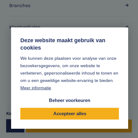
Branches
Klantverhalen
Deze website maakt gebruik van
cookies
Zonder gedoe.
We kunnen deze plaatsen voor analyse van onze
bezoekersgegevens, om onze website te
Volg ons online
verbeteren, gepersonaliseerde inhoud te tonen en
om u een geweldige website-ervaring te bieden.
Meer informatie
Beheer voorkeuren
Kom met ons in contact
Accepteer alles
Plan een adviesgesprek
|