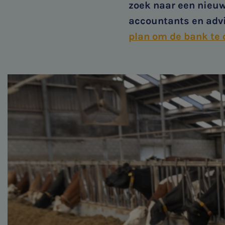
Family business
zoek naar een nieuw
accountants en advi
Bekijk alle diensten
plan om de bank te 