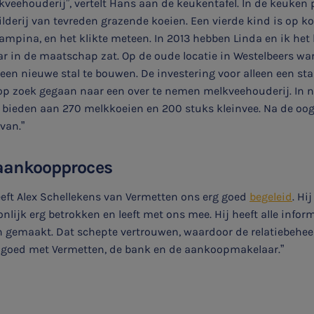
kveehouderij”, vertelt Hans aan de keukentafel. In de keuken
ilderij van tevreden grazende koeien. Een vierde kind is op k
ampina, en het klikte meteen. In 2013 hebben Linda en ik het
jaar in de maatschap zat. Op de oude locatie in Westelbeers w
 nieuwe stal te bouwen. De investering voor alleen een stal
n op zoek gegaan naar een over te nemen melkveehouderij. In
on bieden aan 270 melkkoeien en 200 stuks kleinvee. Na de oog
 van.”
 aankoopproces
eft Alex Schellekens van Vermetten ons erg goed
begeleid
. Hi
soonlijk erg betrokken en leeft met ons mee. Hij heeft alle inf
n gemaakt. Dat schepte vertrouwen, waardoor de relatiebehe
 goed met Vermetten, de bank en de aankoopmakelaar.”