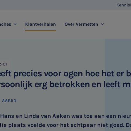
Kennis
nches
Klantverhalen
Over Vermetten
enstverlening
Full service
Contact
Agro
Zorg
2-01
Vestigingen
E-commerce
Retail
ft precies voor ogen hoe het er b
Vermetten Foundation
Transport
Horeca
ersoonlijk erg betrokken en leeft 
sadvies
Duurzaamheidsadvies
N AAKEN
HR & Salaris
Internationaal ondernemen
 Hans en Linda van Aaken was toe aan een nieu
Ondernemer & Privé
die plaats voelde voor het echtpaar niet goed.