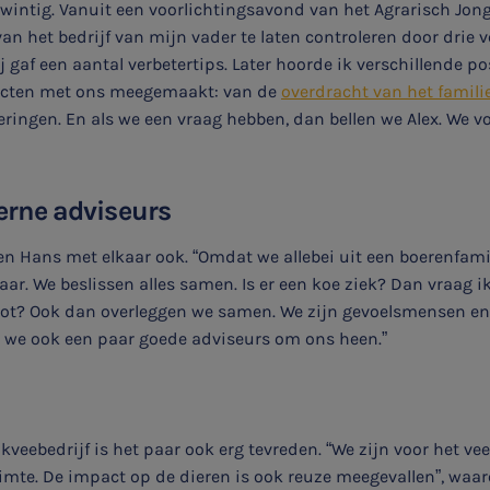
 twintig. Vanuit een voorlichtingsavond van het Agrarisch Jon
an het bedrijf van mijn vader te laten controleren door drie 
ij gaf een aantal verbetertips. Later hoorde ik verschillende p
ajecten met ons meegemaakt: van de
overdracht van het familie
eringen. En als we een vraag hebben, dan bellen we Alex. We
terne adviseurs
en Hans met elkaar ook. “Omdat we allebei uit een boerenfa
aar. We beslissen alles samen. Is er een koe ziek? Dan vraag i
pot? Ook dan overleggen we samen. We zijn gevoelsmensen e
n we ook een paar goede adviseurs om ons heen.”
veebedrijf is het paar ook erg tevreden. “We zijn voor het vee
mte. De impact op de dieren is ook reuze meegevallen”, waar