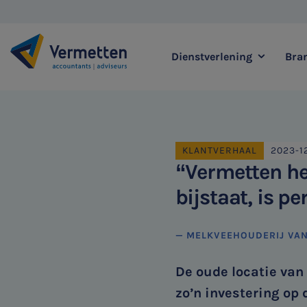
Dienstverlening
Bra
|
Zoek binnen onze di
KLANTVERHAAL
2023-1
“Vermetten hee
bijstaat, is p
Meest gezochte thema's
Accountancy & Bedrijf
— MELKVEEHOUDERIJ VA
Audit & Assurance
Belastingadvies
De oude locatie van
Corporate Finance
zo’n investering op 