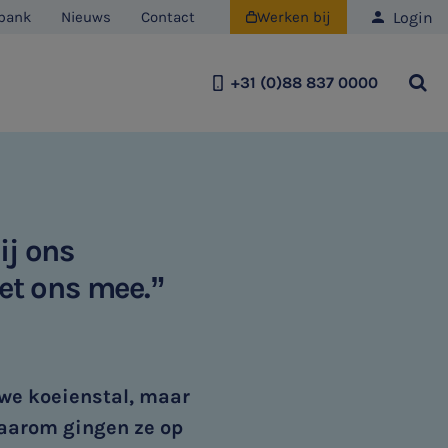
Login
bank
Nieuws
Contact
Werken bij

+31 (0)88 837 0000
Team
Historie
Duurzaamheid
ij ons
met ons mee.”
we koeienstal, maar
 Daarom gingen ze op