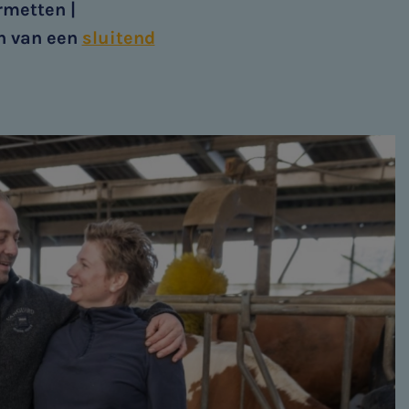
rmetten |
en van een
sluitend