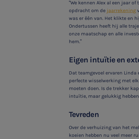
“We kennen Alex al een jaar of
SNEL UW ANTWOORD VINDEN
opdracht om de
jaarrekening
v
Zonder gedoe
was er één van. Het klikte en h
Ondertussen heeft hij alle tr
Typ hieronder uw zoekterm
onze maatschap en alle invest
hem.”

Eigen intuïtie en ex
Meest gezochte onderwerpen
Dat teamgevoel ervaren Linda 
perfecte wisselwerking met elk
WKR
moeten doen. Is de trekker ka
intuïtie, maar gelukkig hebbe
Jaarrekening controle
Tevreden
Belastingadvies
Over de verhuizing van het melk
E-commerce
koeien hebben nu veel meer rui