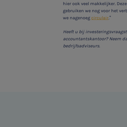
hier ook veel makkelijker. Deze 
Ondernemer en privé
gebruiken we nog voor het ver
we nagenoeg
circulair
.”
HR Advies
Heeft u bij investeringsvraag
Agro
accountantskantoor? Neem dan
bedrijfsadviseurs.
Vacatures