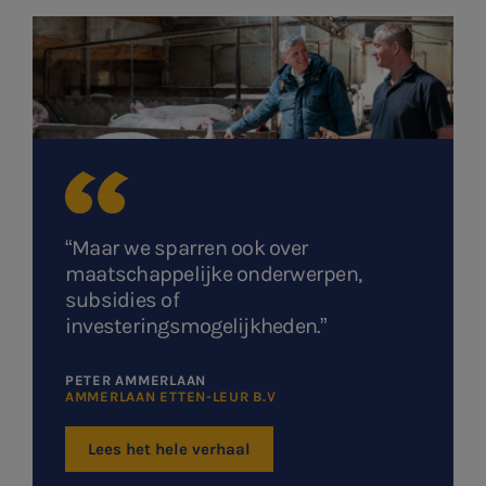
“Maar we sparren ook over
maatschappelijke onderwerpen,
subsidies of
investeringsmogelijkheden.”
PETER AMMERLAAN
SNEL UW ANTWOORD VINDEN
AMMERLAAN ETTEN-LEUR B.V
Zonder gedoe
Lees het hele verhaal
Typ hieronder uw zoekterm