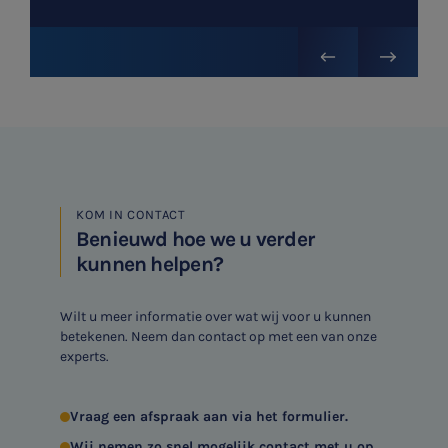

Meest gezochte onderwerpen
WKR
Jaarrekening controle
KOM IN CONTACT
Belastingadvies
Benieuwd hoe we u verder
kunnen helpen?
E-commerce
Wilt u meer informatie over wat wij voor u kunnen
Ondernemer en privé
betekenen. Neem dan contact op met een van onze
experts.
HR Advies
Agro
Vraag een afspraak aan via het formulier.
Wij nemen zo snel mogelijk contact met u op.