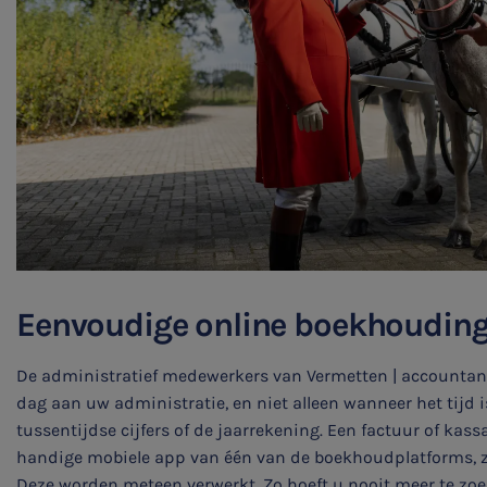
Eenvoudige online boekhoudin
De administratief medewerkers van Vermetten | accountan
dag aan uw administratie, en niet alleen wanneer het tijd i
tussentijdse cijfers of de jaarrekening. Een factuur of kass
handige mobiele app van één van de boekhoudplatforms, zo
Deze worden meteen verwerkt. Zo hoeft u nooit meer te zoe