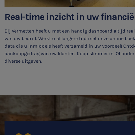
Real-time inzicht in uw financi
Bij Vermetten heeft u met een handig dashboard altijd real
van uw bedrijf. Werkt u al langere tijd met onze online bo
SNEL UW ANTWOORD VINDEN
data die u inmiddels heeft verzameld in uw voordeel! Ontd
Zonder gedoe
aankoopgedrag van uw klanten. Koop slimmer in. Of onder
diverse uitgaven.
Typ hieronder uw zoekterm

Meest gezochte onderwerpen
WKR
Jaarrekening controle