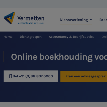
Dienstverlening
Bra
|
Home
Dienstgroepen
Accountancy & Bedrijfsadvies
Onl
Zoek binnen onze di
Online boekhouding vo
Meest gezochte thema's
Bel +31 (0)88 837 0000
Plan een adviesgesprek
Accountancy & Bedrijf
Audit & Assurance
Belastingadvies
Corporate Finance