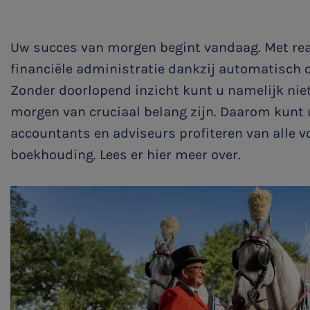
Family business
Bekijk alle diensten
Uw succes van morgen begint vandaag. Met real
financiële administratie dankzij automatisch 
Zonder doorlopend inzicht kunt u namelijk nie
morgen van cruciaal
belang zijn
. Daarom kunt u
accountants en adviseurs profiteren van alle v
boekhouding. Lees er hier meer over.