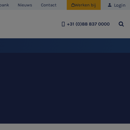
Login
bank
Nieuws
Contact
Werken bij

+31 (0)88 837 0000
Team
Historie
Duurzaamheid