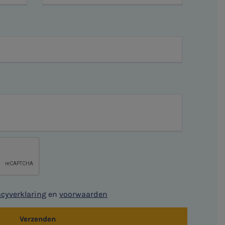
acyverklaring
en
voorwaarden
Verzenden