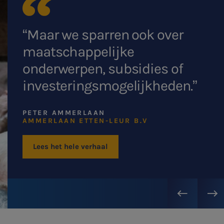
Belastingadvies
“Maar we sparren ook over
maatschappelijke
E-commerce
onderwerpen, subsidies of
Ondernemer en privé
investeringsmogelijkheden.”
HR Advies
PETER AMMERLAAN
AMMERLAAN ETTEN-LEUR B.V
Agro
Lees het hele verhaal
Vacatures