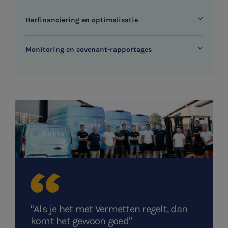
WKR
Herfinanciering en optimalisatie
Jaarrekening controle
Monitoring en covenant-rapportages
Belastingadvies
E-commerce
Ondernemer en privé
HR Advies
Agro
Vacatures
“Als je het met Vermetten regelt, dan
komt het gewoon goed”