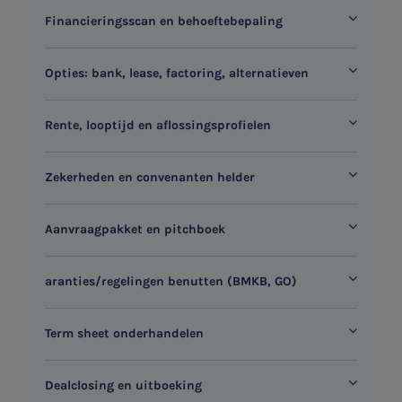
Financieringsscan en behoeftebepaling
Opties: bank, lease, factoring, alternatieven
Rente, looptijd en aflossingsprofielen
Zekerheden en convenanten helder
SNEL UW ANTWOORD VINDEN
Zonder gedoe
Aanvraagpakket en pitchboek
Typ hieronder uw zoekterm
aranties/regelingen benutten (BMKB, GO)

Term sheet onderhandelen
Meest gezochte onderwerpen
Dealclosing en uitboeking