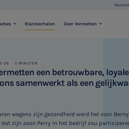
Kennis
nches
Klantverhalen
Over Vermetten
enstverlening
Full service
Contact
Agro
Zorg
5-26
5 MINUTEN
Vestigingen
E-commerce
Retail
Vermetten een betrouwbare, loyal
Vermetten Foundation
Transport
Horeca
t ons samenwerkt als een gelijkw
sadvies
Duurzaamheidsadvies
HR & Salaris
Internationaal ondernemen
aren wegens zijn gezondheid werd het voor Berny
Ondernemer & Privé
at zijn zoon Perry in het bedrijf zou participere