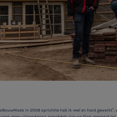
alBouwMade in 2008 oprichtte heb ik veel en hard gewerkt”, v
waren geen uitzondering. Inmiddels zijn we flink gegroeid to