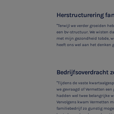
Herstructurering fam
“Terwijl we verder groeiden he
een bv-structuur. We wisten dat
SNEL UW ANTWOORD VINDEN
met mijn gezondheid tobde, wer
Zonder gedoe
heeft ons wel aan het denken g
Typ hieronder uw zoekterm

Bedrijfsoverdracht 
“Tijdens de vaste kwartaalge
Meest gezochte onderwerpen
we gevraagd of Vermetten een p
hadden wel twee belangrijke we
WKR
Vervolgens kwam Vermetten 
familiebedrijf zo gunstig mogel
Jaarrekening controle