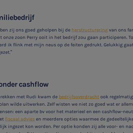
iliebedrijf
bben zij ons goed geholpen bij de
herstructurering
van ons fam
 onze zoon Perry ooit in het bedrijf zou gaan participeren. T
d ik flink met mijn neus op de feiten gedrukt. Gelukkig gaa
ezet.”
zonder cashflow
sprekken met Rudi kwam de
bedrijfsoverdracht
ook regelmatig
lan wilde uitwerken. Zelf wisten we niet zo goed wat er alle
nsen: een aparte bv voor het materieel en een cashflow-neutr
met
fiscaal advies
en meerdere opties waarmee de gedeeltelijk
ijk ingezet kon worden. Per optie konden zij alle voor- en na