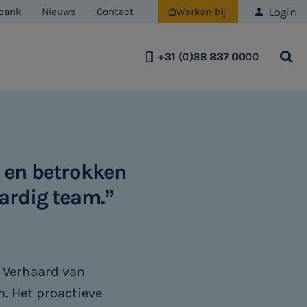
Login
bank
Nieuws
Contact
Werken bij

+31 (0)88 837 0000
Team
Historie
Duurzaamheid
e en betrokken
aardig team.”
 Verhaard van
n. Het proactieve