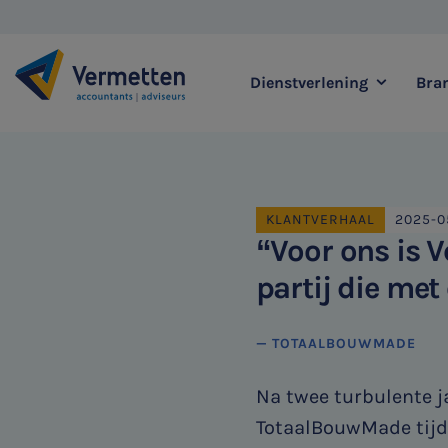
Dienstverlening
Bra
|
Zoek binnen onze di
KLANTVERHAAL
2025-0
“Voor ons is 
partij die me
Meest gezochte thema's
Accountancy & Bedrijf
— TOTAALBOUWMADE
Audit & Assurance
Belastingadvies
Na twee turbulente j
Corporate Finance
TotaalBouwMade tijd d