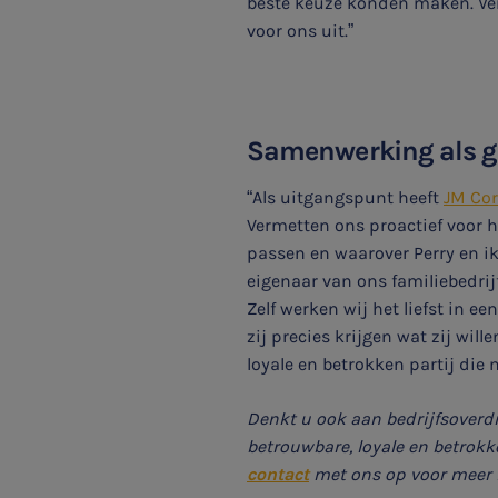
beste keuze konden maken. Ver
voor ons uit.”
Belastingadvies
E-commerce
Samenwerking als g
Ondernemer en privé
“Als uitgangspunt heeft
JM Cor
HR Advies
Vermetten ons proactief voor 
passen en waarover Perry en ik 
Agro
eigenaar van ons familiebedrij
Zelf werken wij het liefst in 
Vacatures
zij precies krijgen wat zij wil
loyale en betrokken partij die
Denkt u ook aan bedrijfsoverd
betrouwbare, loyale en betrokk
contact
met ons op voor meer i