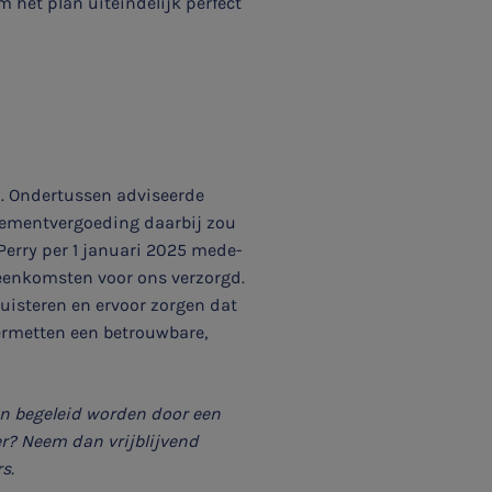
 het plan uiteindelijk perfect
. Ondertussen adviseerde
agementvergoeding daarbij zou
 Perry per 1 januari 2025 mede-
ereenkomsten voor ons verzorgd.
luisteren en ervoor zorgen dat
 Vermetten een betrouwbare,
en begeleid worden door een
er? Neem dan vrijblijvend
s.