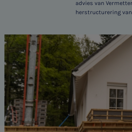
Family business
advies van Vermetten
herstructurering van 
Bekijk alle diensten