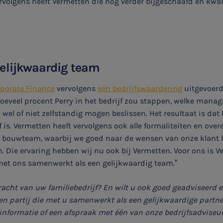
volgens heeft Vermetten die nog verder bijgeschaafd en kwam
elijkwaardig team
porate Finance
vervolgens
een bedrijfswaardering
uitgevoerd
hoeveel procent Perry in het bedrijf zou stappen, welke man
wel of niet zelfstandig mogen beslissen. Het resultaat is dat
f is. Vermetten heeft vervolgens ook alle formaliteiten en ov
een bouwteam, waarbij we goed naar de wensen van onze klant 
len. Die ervaring hebben wij nu ook bij Vermetten. Voor ons is
 met ons samenwerkt als een gelijkwaardig team.”
racht van uw familiebedrijf? En wilt u ook goed geadviseerd 
en partij die met u samenwerkt als een gelijkwaardige partn
nformatie of een afspraak met één van onze bedrijfsadviseur