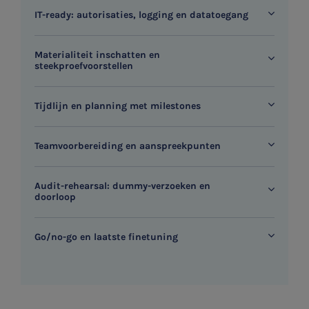
IT-ready: autorisaties, logging en datatoegang
Materialiteit inschatten en
steekproefvoorstellen
Tijdlijn en planning met milestones
Teamvoorbereiding en aanspreekpunten
Audit-rehearsal: dummy-verzoeken en
doorloop
Go/no-go en laatste finetuning
SNEL UW ANTWOORD VINDEN
Zonder gedoe