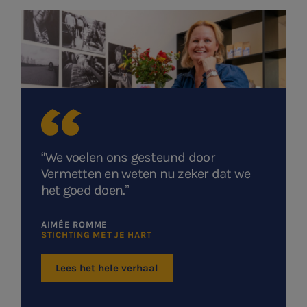
Typ hieronder uw zoekterm

Meest gezochte onderwerpen
WKR
“We voelen ons gesteund door
Jaarrekening controle
Vermetten en weten nu zeker dat we
het goed doen.”
Belastingadvies
AIMÉE ROMME
E-commerce
STICHTING MET JE HART
Ondernemer en privé
Lees het hele verhaal
HR Advies