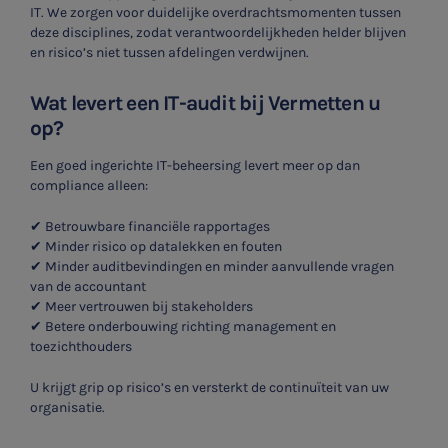
IT. We zorgen voor duidelijke overdrachtsmomenten tussen
deze disciplines, zodat verantwoordelijkheden helder blijven
SNEL UW ANTWOORD VINDEN
en risico’s niet tussen afdelingen verdwijnen.
Zonder gedoe
Wat levert een IT-audit bij Vermetten u
Typ hieronder uw zoekterm
op?

Een goed ingerichte IT-beheersing levert meer op dan
compliance alleen:
✔
Betrouwbare financiële rapportages
Meest gezochte onderwerpen
✔
Minder risico op datalekken en fouten
✔
Minder auditbevindingen en minder aanvullende vragen
WKR
van de accountant
✔
Meer vertrouwen bij stakeholders
Jaarrekening controle
✔
Betere onderbouwing richting management en
toezichthouders
Belastingadvies
U krijgt grip op risico’s en versterkt de continuïteit van uw
organisatie.
E-commerce