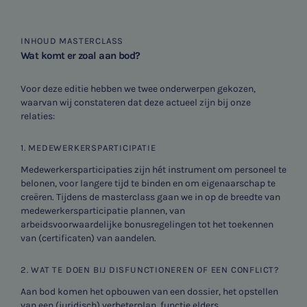
WKR
Jaarrekening controle
INHOUD MASTERCLASS
Wat komt er zoal aan bod?
Belastingadvies
Voor deze editie hebben we twee onderwerpen gekozen,
E-commerce
waarvan wij constateren dat deze actueel zijn bij onze
relaties:
Ondernemer en privé
1. MEDEWERKERSPARTICIPATIE
HR Advies
Medewerkersparticipaties zijn hét instrument om personeel te
belonen, voor langere tijd te binden en om eigenaarschap te
Agro
creëren. Tijdens de masterclass gaan we in op de breedte van
medewerkersparticipatie plannen, van
arbeidsvoorwaardelijke bonusregelingen tot het toekennen
Vacatures
van (certificaten) van aandelen.
2. WAT TE DOEN BIJ DISFUNCTIONEREN OF EEN CONFLICT?
Aan bod komen het opbouwen van een dossier, het opstellen
van een (juridisch) verbeterplan, functie elders