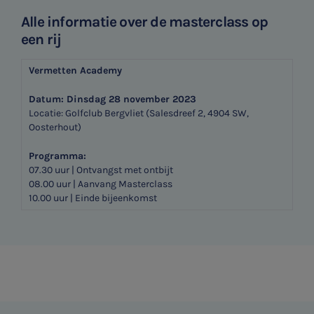
Alle informatie over de masterclass op
een rij
Vermetten Academy
Datum: Dinsdag 28 november 2023
Locatie: Golfclub Bergvliet (Salesdreef 2, 4904 SW,
Oosterhout)
Programma:
SNEL UW ANTWOORD VINDEN
07.30 uur | Ontvangst met ontbijt
Zonder gedoe
08.00 uur | Aanvang Masterclass
10.00 uur | Einde bijeenkomst
Typ hieronder uw zoekterm

Meest gezochte onderwerpen