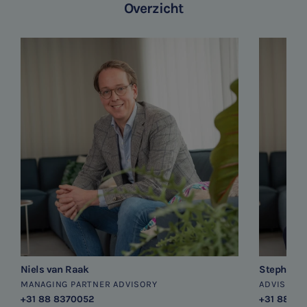
Overzicht
Niels van Raak
Stephan M
MANAGING PARTNER ADVISORY
ADVISEUR
+31 88 8370052
+31 88 83