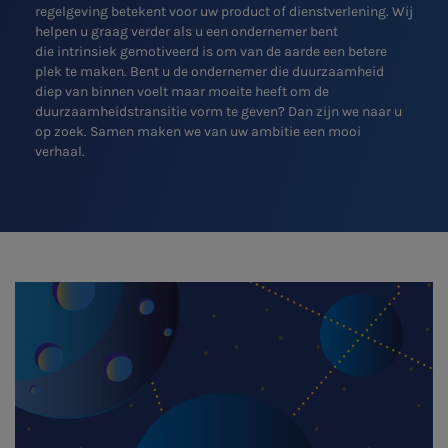
regelgeving betekent voor uw product of dienstverlening. Wij
helpen u graag verder als u een ondernemer bent
die intrinsiek gemotiveerd is om van de aarde een betere
plek te maken. Bent u de ondernemer die duurzaamheid
diep van binnen voelt maar moeite heeft om de
SNEL UW ANTWOORD VINDEN
Zonder gedoe
duurzaamheidstransitie vorm te geven? Dan zijn we naar u
op zoek. Samen maken we van uw ambitie een mooi
verhaal.
Typ hieronder uw zoekterm

Meest gezochte onderwerpen
WKR
Jaarrekening controle
Belastingadvies