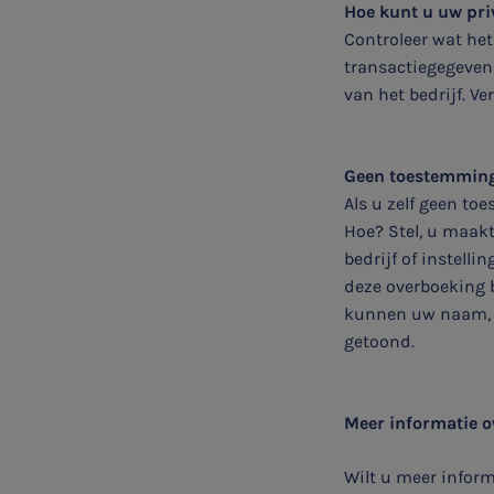

Hoe kunt u uw pri
Controleer wat het
transactiegegevens
Meest gezochte onderwerpen
van het bedrijf. V
WKR
Geen toestemming,
Jaarrekening controle
Als u zelf geen t
Hoe? Stel, u maak
Belastingadvies
bedrijf of instell
deze overboeking b
E-commerce
kunnen uw naam, 
getoond.
Ondernemer en privé
Meer informatie 
HR Advies
Wilt u meer inform
Agro