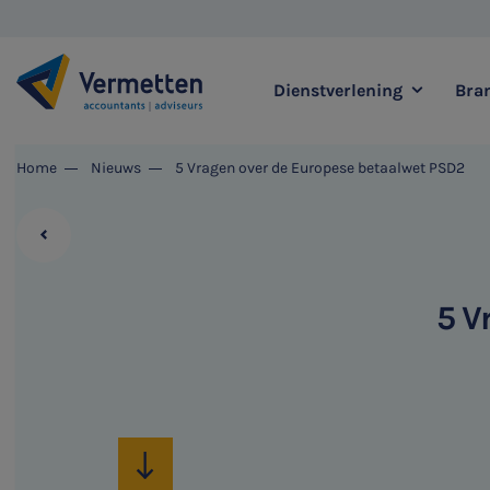
Dienstverlening
Bra
|
Home
Nieuws
5 Vragen over de Europese betaalwet PSD2
Zoek binnen onze di
5 V
Meest gezochte thema's
Accountancy & Bedrijf
Audit & Assurance
Belastingadvies
Corporate Finance