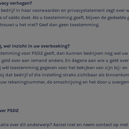
vacy verhogen?
 bedrijf in haar voorwaarden en privacystatement zegt over 
 of saldo doet. Als u toestemming geeft, blijven de gedeelde 
ertrouwt u het niet? Geef dan geen toestemming.
Aanmelden topic-meldingen
 wel inzicht in uw overboeking?
Ontvang meldingen bij belangrijke ontwikkelingen rondom
oestemming voor PSD2 geeft, dan kunnen bedrijven nog wel uw 
het topic: Stikstof
t geld over aan iemand anders. En degene aan wie u geld ove
ing wél toestemming gegeven voor het bekijken van zijn bij- en
E-mailadres
ij dat bedrijf of die instelling straks zichtbaar als binnenko
uw rekeningnummer, de omschrijving en het door u overge
Aanmelden
over PSD2
atie over dit onderwerp? Aarzel niet en neem contact op met