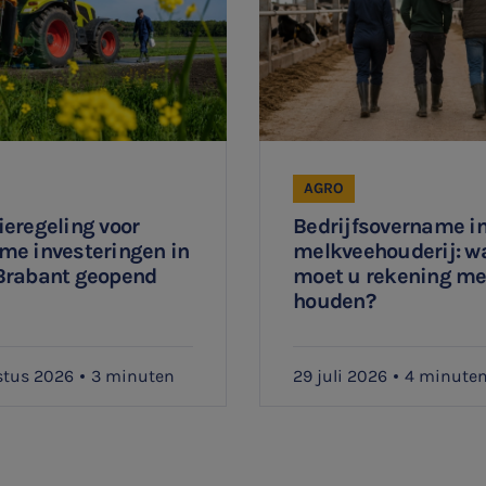
AGRO
eregeling voor
Bedrijfsovername in
me investeringen in
melkveehouderij: w
Brabant geopend
moet u rekening m
houden?
stus 2026
3 minuten
29 juli 2026
4 minute