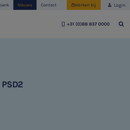
Login
bank
Nieuws
Contact
Werken bij

+31 (0)88 837 0000
Team
Historie
Duurzaamheid
t PSD2