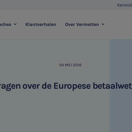
Kennis
nches
Klantverhalen
Over Vermetten
enstverlening
Full service
Contact
Agro
Zorg
04 MEI 2018
Vestigingen
E-commerce
Retail
Vermetten Foundation
Transport
Horeca
ragen over de Europese betaalwe
sadvies
Duurzaamheidsadvies
HR & Salaris
Internationaal ondernemen
Ondernemer & Privé