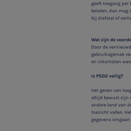
geeft toegang per 
betalen, dan mag d
bij diefstal of ver
Wat zijn de voord
Door de vernieuwde
gebruiksgemak verh
en inkomsten wann
Is PSD2 veilig?
Het geven van toe
SNEL UW ANTWOORD VINDEN
altijd bewust zijn
Zonder gedoe
andere land van d
toezicht vallen. H
Typ hieronder uw zoekterm
gegevens omgaan m