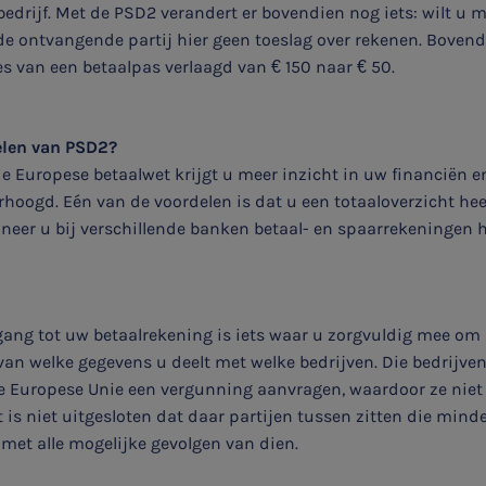
bedrijf. Met de PSD2 verandert er bovendien nog iets: wilt u 
e ontvangende partij hier geen toeslag over rekenen. Bovendi
lies van een betaalpas verlaagd van € 150 naar € 50.
elen van PSD2?
 Europese betaalwet krijgt u meer inzicht in uw financiën e
oogd. Eén van de voordelen is dat u een totaaloverzicht hee
eer u bij verschillende banken betaal- en spaarrekeningen h
gang tot uw betaalrekening is iets waar u zorgvuldig mee om
 van welke gegevens u deelt met welke bedrijven. Die bedrijv
e Europese Unie een vergunning aanvragen, waardoor ze niet
et is niet uitgesloten dat daar partijen tussen zitten die mind
et alle mogelijke gevolgen van dien.