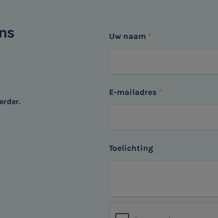
het topic: Stikstof
E-mailadres
ons
Uw naam
Aanmelden
E-mailadres
erder.
Toelichting