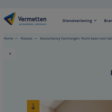
Dienstverlening
Bra
|
Home
Nieuws
Accountancy Vanmorgen: ‘Ruim baan voor tale
Zoek binnen onze di
Meest gezochte thema's
Accountancy & Bedrijf
Audit & Assurance
Belastingadvies
Corporate Finance