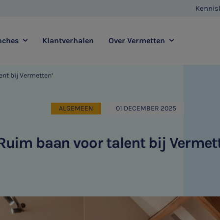
Kennis
nches
Klantverhalen
Over Vermetten
nt bij Vermetten’
enstverlening
Full service
Contact
Agro
Zorg
ALGEMEEN
01 DECEMBER 2025
Vestigingen
E-commerce
Retail
Vermetten Foundation
Transport
Horeca
Ruim baan voor talent bij Vermet
sadvies
Duurzaamheidsadvies
HR & Salaris
Internationaal ondernemen
Ondernemer & Privé