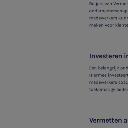
Beijers van Vermet
ondernemerschap e
medewerkers kunn
maken voor klante
Investeren i
Een belangrijk ond
Hiermee investeer
medewerkers coach
toekomstige leide
Vermetten a