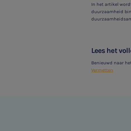
In het artikel wor
duurzaamheid binn
duurzaamheidsambi
SNEL UW ANTWOORD VINDEN
Zonder gedoe
Lees het voll
Benieuwd naar het 
Typ hieronder uw zoekterm
Vermetten

Meest gezochte onderwerpen
WKR
Jaarrekening controle