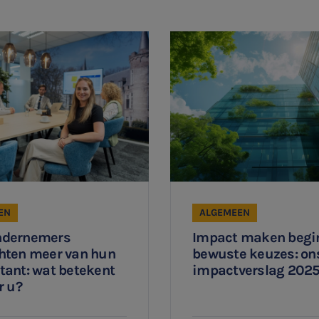
EN
ALGEMEEN
dernemers
Impact maken begin
hten meer van hun
bewuste keuzes: on
tant: wat betekent
impactverslag 202
r u?