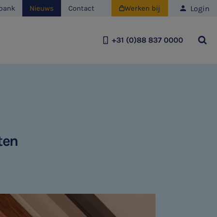
Login
bank
Nieuws
Contact
Werken bij

+31 (0)88 837 0000
Team
Historie
Duurzaamheid
ten