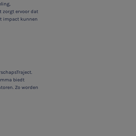
ling,
 zorgt ervoor dat
ht impact kunnen
rschapsTraject.
ramma biedt
ntoren. Zo worden