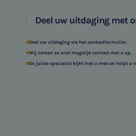
Belastingadvies
Deel uw uitdaging met 
E-commerce
Deel uw uitdaging via het contactformulier.
Ondernemer en privé
Wij nemen zo snel mogelijk contact met u op.
HR Advies
De juiste specialist kijkt met u mee en helpt u v
Agro
Vacatures