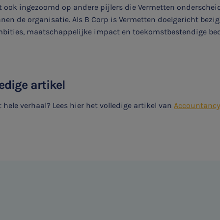
dt ook ingezoomd op andere pijlers die Vermetten onderscheid
en de organisatie. Als B Corp is Vermetten doelgericht bezi
ties, maatschappelijke impact en toekomstbestendige bedr
edige artikel
hele verhaal? Lees hier het volledige artikel van
Accountancy
Aanmelden topic-meldingen
Ontvang meldingen bij belangrijke ontwikkelingen rondom