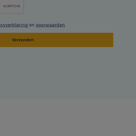
acyverklaring
en
voorwaarden
Verzenden