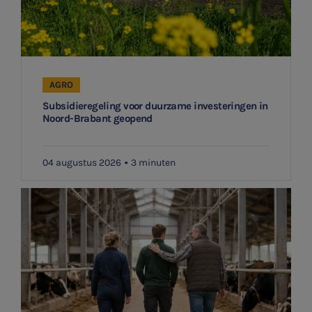
Meest gezochte onderwerpen
Aanmelden topic-meldingen
WKR
Ontvang meldingen bij belangrijke ontwikkelingen rondom
Jaarrekening controle
AGRO
het topic: Stikstof
Subsidieregeling voor duurzame investeringen in
Belastingadvies
Noord-Brabant geopend
E-mailadres
E-commerce
04 augustus 2026
3 minuten
Ondernemer en privé
Aanmelden
HR Advies
Agro
Vacatures