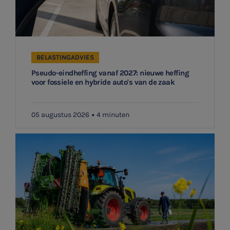
BELASTINGADVIES
Pseudo-eindheffing vanaf 2027: nieuwe heffing
voor fossiele en hybride auto's van de zaak
05 augustus 2026
4 minuten
SNEL UW ANTWOORD VINDEN
Zonder gedoe
Typ hieronder uw zoekterm
