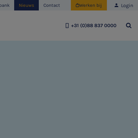
Login
bank
Nieuws
Contact
Werken bij

+31 (0)88 837 0000
Team
Historie
Duurzaamheid