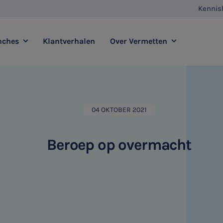
Kennis
nches
Klantverhalen
Over Vermetten
enstverlening
Full service
Contact
Agro
Zorg
04 OKTOBER 2021
Vestigingen
E-commerce
Retail
Vermetten Foundation
Transport
Horeca
Beroep op overmacht
sadvies
Duurzaamheidsadvies
HR & Salaris
Internationaal ondernemen
Ondernemer & Privé