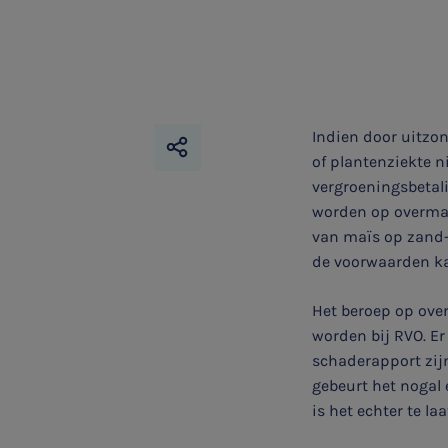
Indien door uitzo
of plantenziekte 
vergroeningsbetal
worden op overmac
van maïs op zand-
de voorwaarden k
SNEL UW ANTWOORD VINDEN
Zonder gedoe
Het beroep op over
worden bij RVO. Er
Typ hieronder uw zoekterm
schaderapport zijn,
gebeurt het nogal 

is het echter te laa