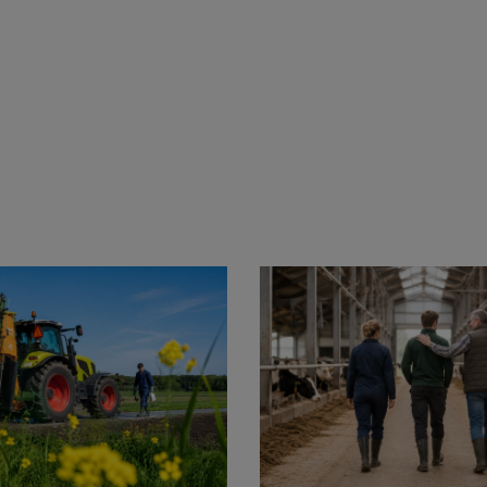
Aanmelden topic-meldingen
Ontvang meldingen bij belangrijke ontwikkelingen rondom
het topic: Stikstof
E-mailadres
Aanmelden