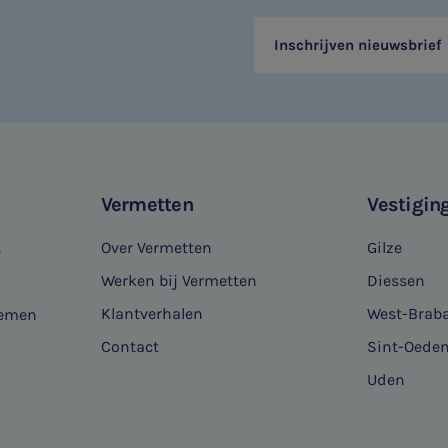
Inschrijven nieuwsbrief
Vermetten
Vestigin
Over Vermetten
Gilze
s
Werken bij Vermetten
Diessen
Klantverhalen
West-Brab
nemen
Contact
Sint-Oede
Uden