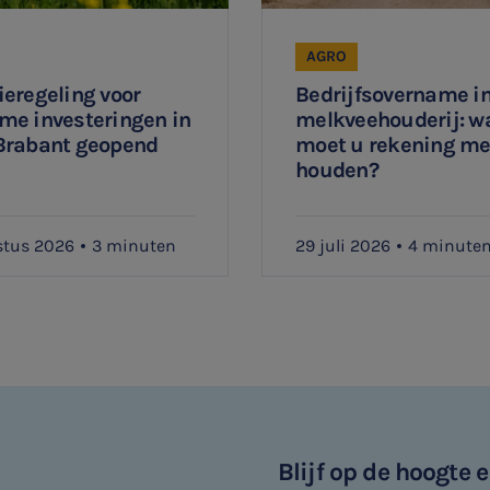
AGRO
eregeling voor
Bedrijfsovername in
me investeringen in
melkveehouderij: w
Brabant geopend
moet u rekening m
houden?
stus 2026
3 minuten
29 juli 2026
4 minute
Blijf op de hoogte