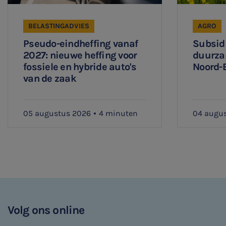
BELASTINGADVIES
AGRO
Pseudo-eindheffing vanaf
Subsidi
2027: nieuwe heffing voor
duurza
fossiele en hybride auto's
Noord-
van de zaak
05 augustus 2026
4 minuten
04 augu
Volg ons online