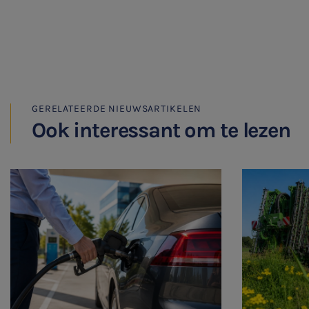
Meest gezochte onderwerpen
WKR
Jaarrekening controle
GERELATEERDE NIEUWSARTIKELEN
Belastingadvies
Ook interessant om te lezen
E-commerce
Ondernemer en privé
HR Advies
Agro
Vacatures