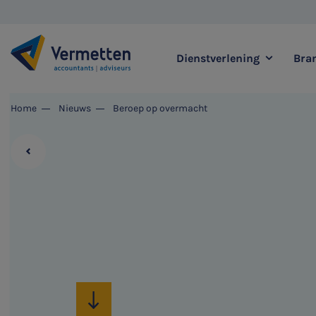
Dienstverlening
Bra
|
Home
Nieuws
Beroep op overmacht
Zoek binnen onze di
Meest gezochte thema's
Accountancy & Bedrijf
Audit & Assurance
Belastingadvies
Corporate Finance