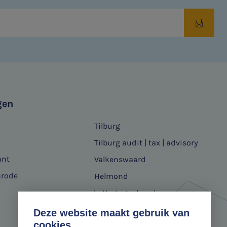
gen
Tilburg
Tilburg audit | tax | advisory
ant
Valkenswaard
nrode
Helmond
's-Hertogenbosch
Deze website maakt gebruik van
cookies