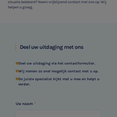
situatie betekent? Neem vrijblijvend contact met ons op. Wij
helpen u graag.
Typ hieronder uw zoekterm

Meest gezochte onderwerpen
Aanmelden topic-meldingen
Deel uw uitdaging met ons
WKR
Ontvang meldingen bij belangrijke ontwikkelingen rondom
Jaarrekening controle
Deel uw uitdaging via het contactformulier.
het topic: Stikstof
Wij nemen zo snel mogelijk contact met u op.
Belastingadvies
E-mailadres
De juiste specialist kijkt met u mee en helpt u
verder.
E-commerce
Ondernemer en privé
Uw naam
Aanmelden
HR Advies