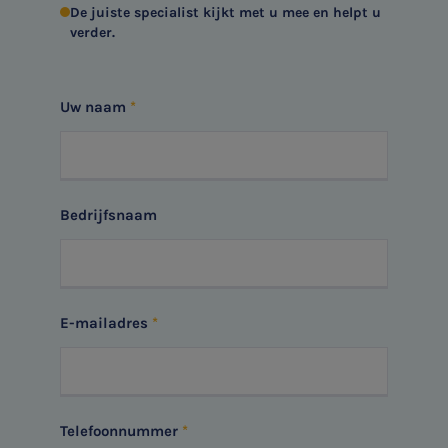
De juiste specialist kijkt met u mee en helpt u
verder.
Uw naam
Bedrijfsnaam
SNEL UW ANTWOORD VINDEN
Zonder gedoe
E-mailadres
Typ hieronder uw zoekterm

Telefoonnummer