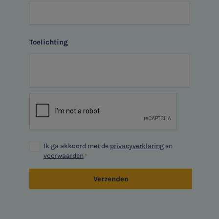
Toelichting
SNEL UW ANTWOORD VINDEN
Zonder gedoe
Typ hieronder uw zoekterm
Ik ga akkoord met de
privacyverklaring
en
voorwaarden

Verzenden
Meest gezochte onderwerpen
Aanmelden topic-meldingen
WKR