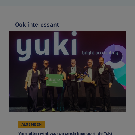
Ontvang meldingen bij belangrijke ontwikkelingen rondom
Jaarrekening controle
het topic: Stikstof
Ook interessant
Belastingadvies
E-mailadres
E-commerce
Ondernemer en privé
Aanmelden
HR Advies
Agro
Vacatures
ALGEMEEN
Vermetten wint voor de derde keer op rij de Yuki