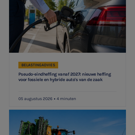
SNEL UW ANTWOORD VINDEN
Zonder gedoe
Typ hieronder uw zoekterm
BELASTINGADVIES

Pseudo-eindheffing vanaf 2027: nieuwe heffing
voor fossiele en hybride auto's van de zaak
Meest gezochte onderwerpen
05 augustus 2026
4 minuten
Aanmelden topic-meldingen
WKR
Ontvang meldingen bij belangrijke ontwikkelingen rondom
Jaarrekening controle
het topic: Stikstof
Belastingadvies