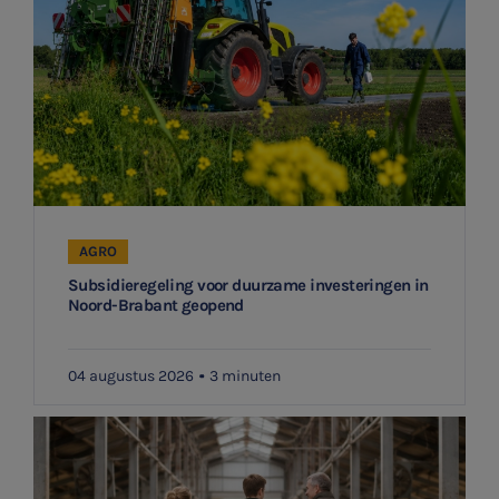
E-mailadres
E-commerce
Ondernemer en privé
Aanmelden
HR Advies
Agro
Vacatures
AGRO
Subsidieregeling voor duurzame investeringen in
Noord-Brabant geopend
04 augustus 2026
3 minuten