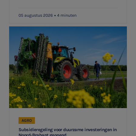
Ontvang meldingen bij belangrijke ontwikkelingen rondom
Jaarrekening controle
het topic: Stikstof
05 augustus 2026
4 minuten
Belastingadvies
E-mailadres
E-commerce
Ondernemer en privé
Aanmelden
HR Advies
Agro
Vacatures
AGRO
Subsidieregeling voor duurzame investeringen in
Noord-Brabant geopend