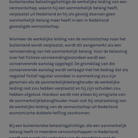
buitenlandse belastingplichtige de werkelijke leiding van een
vennootschap, waarin hij een aanmerkelijk belang heeft,
verplaatst uit Nederland en hij als gevolg daarvan geen
aanmerkelijk belang meer heeft in een in Nederland
gevestigde vennootschap.
Wanneer de werkelijke leiding van de vennootschap naar het
buitenland wordt verplaatst, wordt dit aangemerkt als een
vervreemding van het aanmerkelijk belang. Voor de belasting
over het fictieve vervreemdingsvoordeel wordt een
conserverende aanslag opgelegd. De grondslag van die
conserverende aanslag wordt verlaagd met het bedrag dat als
negatief fictief regulier voordeel in aanmerking zou zijn
genomen als de aanmerkelijkbelanghouder de werkelijke
leiding niet zou hebben verplaatst en hij zijn schulden zou
hebben afgelost. Hierdoor wordt niet alleen bij emigratie van
de aanmerkelijkbelanghouder maar ook bij verplaatsing van
de werkelijke leiding van de vennootschap uit Nederland
economische dubbele heffing voorkomen.
Bij een buitenlandse belastingplichtige, die een aanmerkelijk
belang heeft in meerdere vennootschappen in Nederland,
wordt een eventuele verlaging van de grondslag voor de