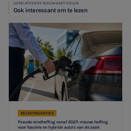
GERELATEERDE NIEUWSARTIKELEN
Ook interessant om te lezen
SNEL UW ANTWOORD VINDEN
Zonder gedoe
Typ hieronder uw zoekterm

BELASTINGADVIES
Meest gezochte onderwerpen
Aanmelden topic-meldingen
Pseudo-eindheffing vanaf 2027: nieuwe heffing
voor fossiele en hybride auto's van de zaak
WKR