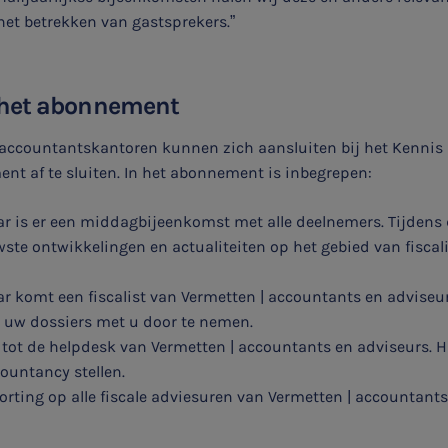
het topic: Stikstof
het betrekken van gastsprekers.”
E-mailadres
 het abonnement
 accountantskantoren kunnen zich aansluiten bij het Kenni
Aanmelden
nt af te sluiten. In het abonnement is inbegrepen:
aar is er een middagbijeenkomst met alle deelnemers. Tijdens
ste ontwikkelingen en actualiteiten op het gebied van fiscal
ar komt een fiscalist van Vermetten | accountants en adviseu
 uw dossiers met u door te nemen.
 tot de helpdesk van Vermetten | accountants en adviseurs. H
ccountancy stellen.
rting op alle fiscale adviesuren van Vermetten | accountant