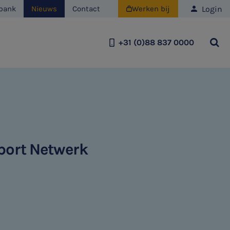
Login
bank
Nieuws
Contact
Werken bij

+31 (0)88 837 0000
Team
Historie
Duurzaamheid
port Netwerk