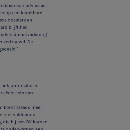
 hebben aan advies en
nen op een klankbord.
exe dossiers en
rd blijft het
redere dienstverlening
n vertrouwd. De
gedeeld.”
 ook juridische en
s écht iets van
rm komt steeds meer
g niet voldoende
g die bij een BV komen
ante onderwerpen aan,