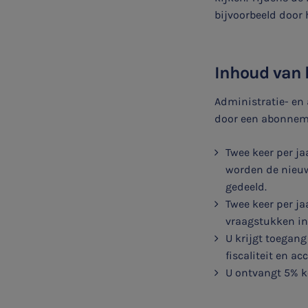
bijvoorbeeld door 
Belastingadvies
E-commerce
Inhoud van
Ondernemer en privé
Administratie- en
door een abonneme
HR Advies
Twee keer per j
worden de nieuw
Agro
gedeeld.
Twee keer per ja
Vacatures
vraagstukken in
U krijgt toegang
fiscaliteit en a
U ontvangt 5% ko