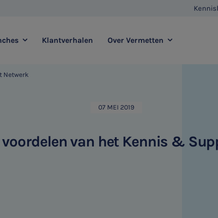
Kennis
nches
Klantverhalen
Over Vermetten
t Netwerk
enstverlening
Full service
Contact
Agro
Zorg
07 MEI 2019
Vestigingen
E-commerce
Retail
Vermetten Foundation
Transport
Horeca
 voordelen van het Kennis & Sup
sadvies
Duurzaamheidsadvies
HR & Salaris
Internationaal ondernemen
Ondernemer & Privé