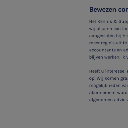
Bewezen conc
Het Kennis & Supp
wij al jaren een f
aangesloten bij h
meer regio’s uit t
accountants en ad
blijven werken. Ik
Heeft u interesse
op. Wij komen graa
mogelijkheden van
abonnement wordt a
afgenomen advies