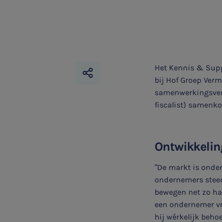
Het Kennis & Suppo
bij Hof Groep Verm
samenwerkingsverb
fiscalist) samenko
Ontwikkelin
“De markt is onder
ondernemers steed
bewegen net zo har
een ondernemer vra
hij wérkelijk beho