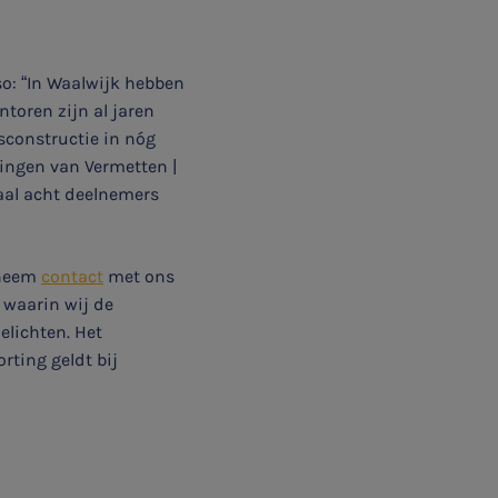
o: “In Waalwijk hebben
ntoren zijn al jaren
constructie in nóg
igingen van Vermetten |
aal acht deelnemers
 neem
contact
met ons
 waarin wij de
lichten. Het
rting geldt bij