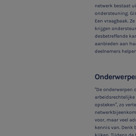
netwerk bestaat u
ondersteuning. Gis
Een vraagbaak. Ze
krijgen ondersteun
desbetreffende kan
SNEL UW ANTWOORD VINDEN
aanbieden aan haa
Zonder gedoe
deelnemers helpen
Typ hieronder uw zoekterm
Onderwerpe

“De onderwerpen di
arbeidsrechtelijk
opsteken”, zo vert
Meest gezochte onderwerpen
netwerkbijeenkoms
WKR
voor, maar veel a
kennis van. Denk 
Jaarrekening controle
kijken. Tijdens de