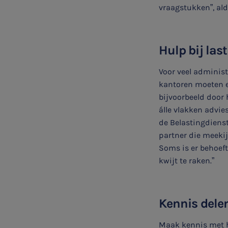
vraagstukken”, al
Hulp bij las
Voor veel administ
kantoren moeten e
bijvoorbeeld door
álle vlakken advie
de Belastingdiens
partner die meekij
Soms is er behoeft
kwijt te raken.”
Kennis dele
Maak kennis met h