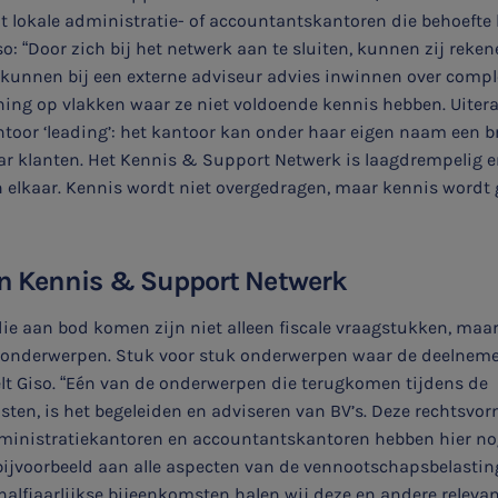
it lokale administratie- of accountantskantoren die behoefte
o: “Door zich bij het netwerk aan te sluiten, kunnen zij reke
 kunnen bij een externe adviseur advies inwinnen over compl
ing op vlakken waar ze niet voldoende kennis hebben. Uiteraa
toor ‘leading’: het kantoor kan onder haar eigen naam een b
r klanten. Het Kennis & Support Netwerk is laagdrempelig e
 elkaar. Kennis wordt niet overgedragen, maar kennis wordt 
n Kennis & Support Netwerk
e aan bod komen zijn niet alleen fiscale vraagstukken, maar
e onderwerpen. Stuk voor stuk onderwerpen waar de deelnemer
elt Giso. “Eén van de onderwerpen die terugkomen tijdens de
Aanmelden topic-meldingen
ten, is het begeleiden en adviseren van BV’s. Deze rechtsvo
dministratiekantoren en accountantskantoren hebben hier no
bijvoorbeeld aan alle aspecten van de vennootschapsbelastin
Ontvang meldingen bij belangrijke ontwikkelingen rondom
 halfjaarlijkse bijeenkomsten halen wij deze en andere relev