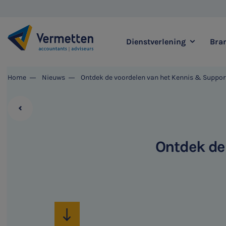
Dienstverlening
Bra
|
Home
Nieuws
Ontdek de voordelen van het Kennis & Suppor
Zoek binnen onze di
Ontdek de
Meest gezochte thema's
Accountancy & Bedrijf
Audit & Assurance
Belastingadvies
Corporate Finance