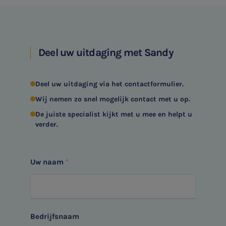

Deel uw uitdaging met Sandy
Meest gezochte onderwerpen
Aanmelden topic-meldingen
WKR
Deel uw uitdaging via het contactformulier.
Ontvang meldingen bij belangrijke ontwikkelingen rondom
Wij nemen zo snel mogelijk contact met u op.
Jaarrekening controle
het topic: Stikstof
De juiste specialist kijkt met u mee en helpt u
Belastingadvies
verder.
E-mailadres
E-commerce
Uw naam
Ondernemer en privé
Aanmelden
HR Advies
Bedrijfsnaam
Agro