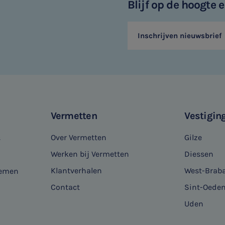
Blijf op de hoogte
Inschrijven nieuwsbrief
Vermetten
Vestigin
Over Vermetten
Gilze
s
Werken bij Vermetten
Diessen
Klantverhalen
West-Brab
nemen
Contact
Sint-Oede
Uden