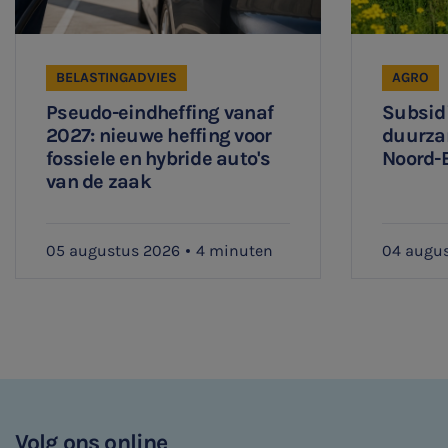
BELASTINGADVIES
AGRO
Pseudo-eindheffing vanaf
Subsidi
2027: nieuwe heffing voor
duurza
fossiele en hybride auto's
Noord-
van de zaak
05 augustus 2026
4 minuten
04 augu
Volg ons online