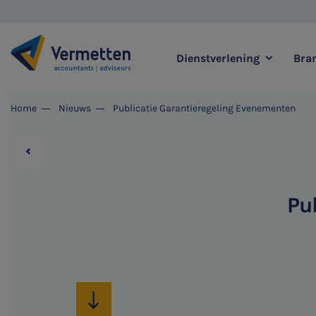
Dienstverlening
Bra
|
Home
Nieuws
Publicatie Garantieregeling Evenementen
Zoek binnen onze di
Pu
Meest gezochte thema's
Accountancy & Bedrijf
Audit & Assurance
Belastingadvies
Corporate Finance