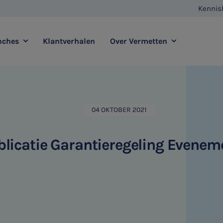
Kennis
nches
Klantverhalen
Over Vermetten
enstverlening
Full service
Contact
Agro
Zorg
04 OKTOBER 2021
Vestigingen
E-commerce
Retail
Vermetten Foundation
Transport
Horeca
blicatie Garantieregeling Evenem
sadvies
Duurzaamheidsadvies
HR & Salaris
Internationaal ondernemen
Ondernemer & Privé