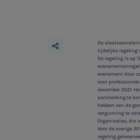
De staatssecretar
tijdelijke regelin
De regeling is op 
evenementenregeli
evenement door co
voor professionele
SNEL UW ANTWOORD VINDEN
december 2021. He
Zonder gedoe
aanmerking te ko
hebben van de gem
Typ hieronder uw zoekterm
vergunning te ver
Organisaties, die 

Voor de overige 20
regeling gereserve