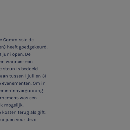
se Commissie de
en) heeft goedgekeurd.
8 juni open. De
ten wanneer een
e steun is bedoeld
an tussen 1 juli en 31
ke evenementen. Om in
enementenvergunning
oornemens was een
k mogelijk.
osten terug als gift.
miljoen voor deze