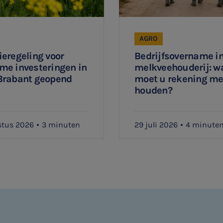
AGRO
eregeling voor
Bedrijfsovername in
me investeringen in
melkveehouderij: w
Brabant geopend
moet u rekening m
houden?
stus 2026
3 minuten
29 juli 2026
4 minute