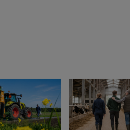
Aanmelden topic-meldingen
Ontvang meldingen bij belangrijke ontwikkelingen rondom
het topic: Stikstof
E-mailadres
Aanmelden