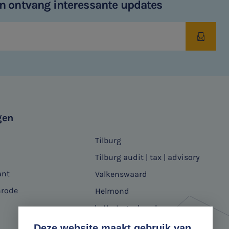
 en ontvang interessante updates
gen
Tilburg
Tilburg audit | tax | advisory
ant
Valkenswaard
nrode
Helmond
's-Hertogenbosch
Deze website maakt gebruik van