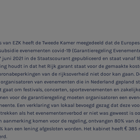
is van EZK heeft de Tweede Kamer meegedeeld dat de Europe
g subsidie evenementen covid-19 (Garantieregeling Evenement
17 juni 2021 in de Staatscourant gepubliceerd en staat vanaf 1
ng houdt in dat het Rijk garant staat voor de gemaakte kos
ronabeperkingen van de rijksoverheid niet door kan gaan. D
 organisatoren van evenementen die in Nederland gepland sta
t gaat om festivals, concerten, sportevenementen en zakelij
men voor de garantieregeling moeten organisatoren een ev
eente. Een verklaring van lokaal bevoegd gezag dat deze v
strekken als het evenementenverbod er niet was geweest is oo
in aanmerking komen voor de regeling, ontvangen 80% van de k
% kan een lening afgesloten worden. Het kabinet heeft € 385 
erd.