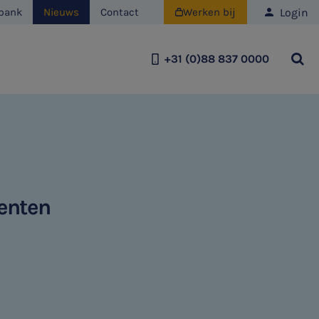
Login
bank
Nieuws
Contact
Werken bij

+31 (0)88 837 0000
Team
Historie
Duurzaamheid
enten