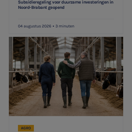
WKR
Subsidieregeling voor duurzame investeringen in
Noord-Brabant geopend
Ontvang meldingen bij belangrijke ontwikkelingen rondom
Jaarrekening controle
het topic: Stikstof
04 augustus 2026
3 minuten
Belastingadvies
E-mailadres
E-commerce
Ondernemer en privé
Aanmelden
HR Advies
Agro
Vacatures
AGRO