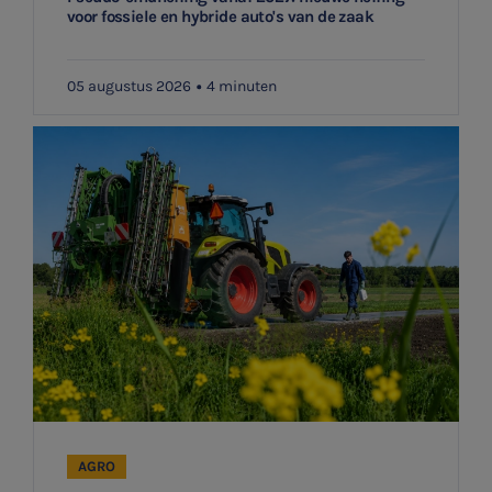
voor fossiele en hybride auto's van de zaak
05 augustus 2026
4 minuten
SNEL UW ANTWOORD VINDEN
Zonder gedoe
Typ hieronder uw zoekterm

Meest gezochte onderwerpen
AGRO
Aanmelden topic-meldingen