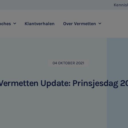
Kennis
nches
Klantverhalen
Over Vermetten
enstverlening
Full service
Contact
Agro
Zorg
04 OKTOBER 2021
Vestigingen
E-commerce
Retail
Vermetten Foundation
Transport
Horeca
Vermetten Update: Prinsjesdag 2
sadvies
Duurzaamheidsadvies
HR & Salaris
Internationaal ondernemen
Ondernemer & Privé