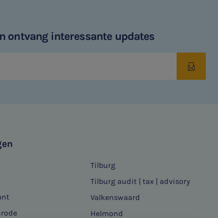
 en ontvang interessante updates
gen
Tilburg
Tilburg audit | tax | advisory
ant
Valkenswaard
nrode
Helmond