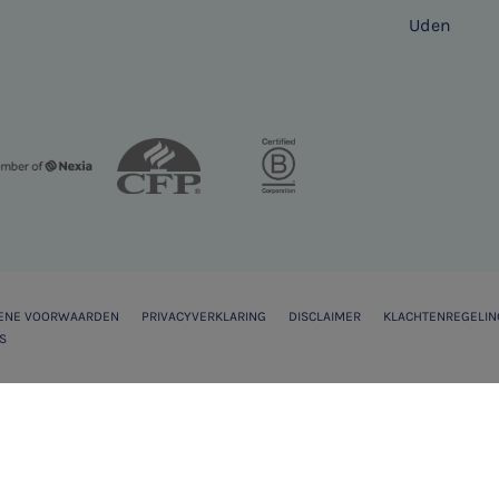
Uden
ENE VOORWAARDEN
PRIVACYVERKLARING
DISCLAIMER
KLACHTENREGELIN
S