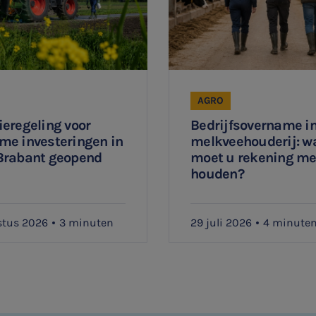
AGRO
eregeling voor
Bedrijfsovername in
me investeringen in
melkveehouderij: w
Brabant geopend
moet u rekening m
houden?
stus 2026
3 minuten
29 juli 2026
4 minute