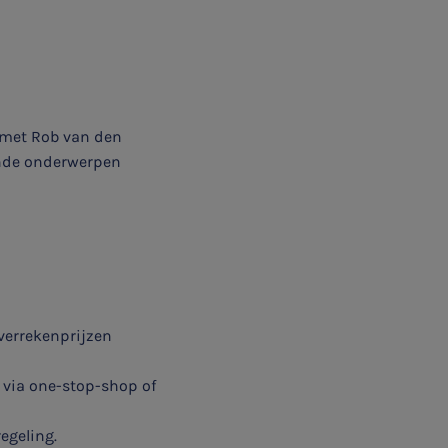
k met Rob van den
ende onderwerpen
verrekenprijzen
e via one-stop-shop of
egeling.