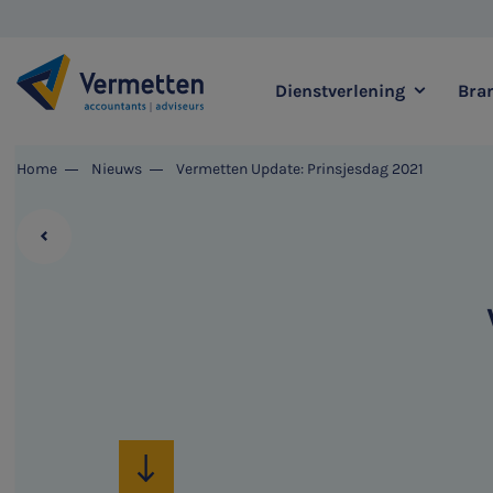
Dienstverlening
Bra
|
Home
Nieuws
Vermetten Update: Prinsjesdag 2021
Zoek binnen onze di
Meest gezochte thema's
Accountancy & Bedrijf
Audit & Assurance
Belastingadvies
Corporate Finance