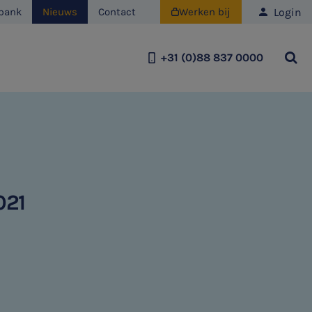
Login
bank
Nieuws
Contact
Werken bij

+31 (0)88 837 0000
Team
Historie
Duurzaamheid
021