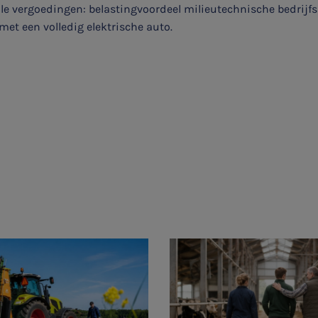
ale vergoedingen: belastingvoordeel milieutechnische bedrijf
 met een volledig elektrische auto.
Aanmelden topic-meldingen
Ontvang meldingen bij belangrijke ontwikkelingen rondom
het topic: Stikstof
E-mailadres
Aanmelden