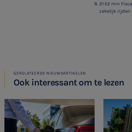
21:52 min Fisc
zakelijk rijden
Meest gezochte onderwerpen
WKR
Jaarrekening controle
Belastingadvies
GERELATEERDE NIEUWSARTIKELEN
E-commerce
Ook interessant om te lezen
Ondernemer en privé
HR Advies
Agro