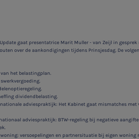
Update gaat presentatrice Marit Muller - van Zeijl in gespre
outen over de aankondigingen tijdens Prinsjesdag. De volg
van het belastingplan.
iswerkvergoeding.
elenoptieregeling.
heffing dividendbelasting.
rnationale adviespraktijk: Het Kabinet gaat mismatches met 
nationaal adviespraktijk: BTW-regeling bij negatieve aangift
ek.
 woning: versoepelingen en partnersituatie bij eigen woning r