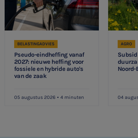
Vacatures
BELASTINGADVIES
AGRO
Pseudo-eindheffing vanaf
Subsidi
2027: nieuwe heffing voor
duurza
fossiele en hybride auto's
Noord-
van de zaak
05 augustus 2026
4 minuten
04 augu