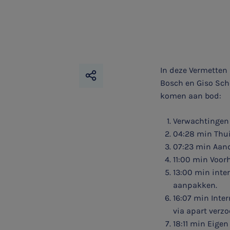
In deze Vermetten 
Bosch en Giso Sch
komen aan bod:
Verwachtingen 
04:28 min Thu
07:23 min Aand
SNEL UW ANTWOORD VINDEN
11:00 min Voor
Zonder gedoe
13:00 min inte
aanpakken.
16:07 min Inter
Typ hieronder uw zoekterm
via apart verzo
18:11 min Eigen
