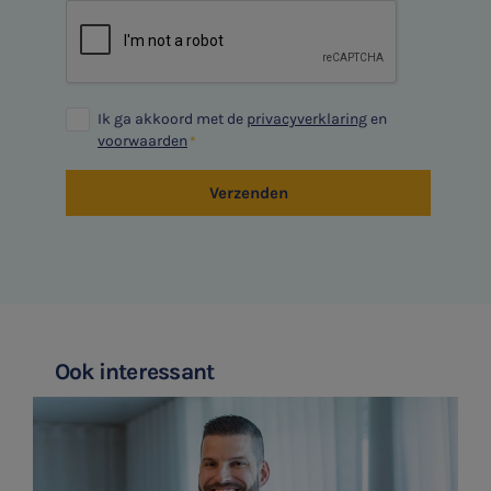
Ondernemer en privé
Aanmelden
HR Advies
Ik ga akkoord met de
privacyverklaring
en
voorwaarden
Agro
Verzenden
Vacatures
Ook interessant