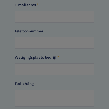
E-mailadres
SNEL UW ANTWOORD VINDEN
Zonder gedoe
Telefoonnummer
Typ hieronder uw zoekterm

Vestigingsplaats bedrijf
Meest gezochte onderwerpen
Aanmelden topic-meldingen
WKR
Toelichting
Ontvang meldingen bij belangrijke ontwikkelingen rondom
Jaarrekening controle
het topic: Stikstof
Belastingadvies
E-mailadres
E-commerce