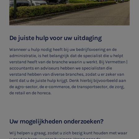
De juiste hulp voor uw uitdaging
SNEL UW ANTWOORD VINDEN
Zonder gedoe
Wanneer u hulp nodig heeft bij uw bedrijfsvoering en de
administratie, is het belangrijk dat de specialist die u helpt
Typ hieronder uw zoekterm
verstand heeft van de branche waarin u werkt. Bij Vermetten |
accountants en adviseurs hebben we specialisten die

verstand hebben van diverse branches, zodat u er zeker van
bent dat u de juiste hulp krijgt. Denk hierbij bijvoorbeeld aan
de agro-sector, de e-commerce, de transportsector, de zorg,
de retail en de horeca.
Meest gezochte onderwerpen
WKR
Uw mogelijkheden onderzoeken?
Jaarrekening controle
Wij helpen u graag, zodat u zich bezig kunt houden met waar
Belastingadvies