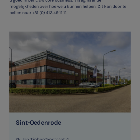
u goed in bent: uw core business. Vraag naar de
mogelijkheden over hoe we u kunnen helpen. Dit kan door te
E-commerce
bellen naar
+31 (0) 413 49 11 11
.
Ondernemer en privé
HR Advies
Agro
Vacatures
Sint-Oedenrode
Jan Tinbergenstraat 4