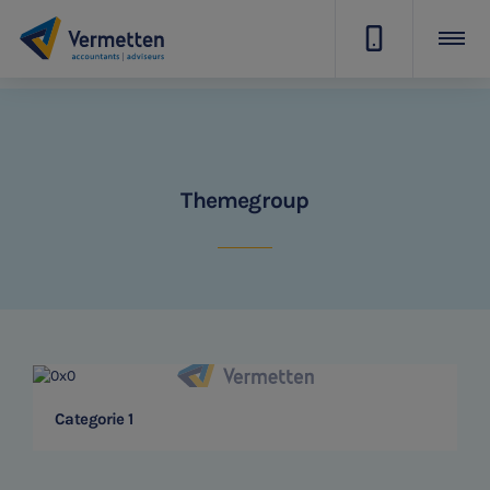
|
Themegroup
SNEL UW ANTWOORD VINDEN
Zonder gedoe
Categorie 1
Typ hieronder uw zoekterm
