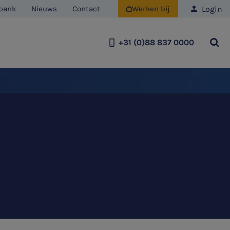
Login
bank
Nieuws
Contact
Werken bij

+31 (0)88 837 0000
Team
Historie
Duurzaamheid