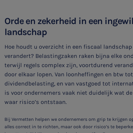
Family business
Orde en zekerheid in een ingewi
Bekijk alle diensten
landschap
Hoe houdt u overzicht in een fiscaal landschap
verandert? Belastingzaken raken bijna elke on
terwijl regels complex zijn, voortdurend verand
door elkaar lopen. Van loonheffingen en btw t
dividendbelasting, en van vastgoed tot interna
is voor ondernemers vaak niet duidelijk wat de
waar risico’s ontstaan.
Bij Vermetten helpen we ondernemers om grip te krijgen o
alles correct in te richten, maar ook door risico’s te beperk