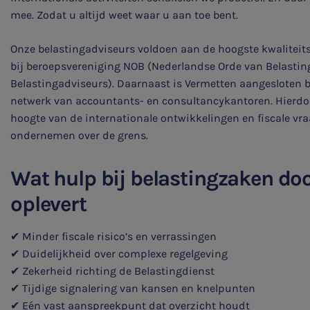
mee. Zodat u altijd weet waar u aan toe bent.
Belastingadvies
Onze belastingadviseurs voldoen aan de hoogste kwaliteits
E-commerce
bij beroepsvereniging NOB (Nederlandse Orde van Belasting
Belastingadviseurs). Daarnaast is Vermetten aangesloten bi
netwerk van accountants- en consultancykantoren. Hierdoor
Ondernemer en privé
hoogte van de internationale ontwikkelingen en fiscale vra
ondernemen over de grens.
HR Advies
Agro
Wat hulp bij belastingzaken do
oplevert
Vacatures
✔ Minder fiscale risico’s en verrassingen
✔ Duidelijkheid over complexe regelgeving
✔ Zekerheid richting de Belastingdienst
✔ Tijdige signalering van kansen en knelpunten
✔ Eén vast aanspreekpunt dat overzicht houdt