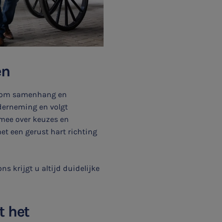
en
t om samenhang en
nderneming en volgt
 mee over keuzes en
et een gerust hart richting
s krijgt u altijd duidelijke
t het