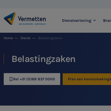
Dienstverlening
Bra
|
Home
Dienst
Belastingzaken
Zoek binnen onze di
Belastingzaken
Meest gezochte thema's
Bel +31 (0)88 837 0000
Plan een kennismaking
Accountancy & Bedrijf
Audit & Assurance
Belastingadvies
Corporate Finance