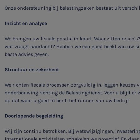
Onze ondersteuning bij belastingzaken bestaat uit verschill
Inzicht en analyse
We brengen uw fiscale positie in kaart. Waar zitten risico’
SNEL UW ANTWOORD VINDEN
wat vraagt aandacht? Hebben we een goed beeld van uw si
Zonder gedoe
beste advies geven.
Typ hieronder uw zoekterm
Structuur en zekerheid

We richten fiscale processen zorgvuldig in, leggen keuzes 
onderbouwing richting de Belastingdienst. Voor u blijft er
op dat waar u goed in bent: het runnen van uw bedrijf.
Meest gezochte onderwerpen
Doorlopende begeleiding
WKR
Wij zijn continu betrokken. Bij wetswijzigingen, investerin
Jaarrekening controle
internationale activiteiten schakelen we proactief. En daa