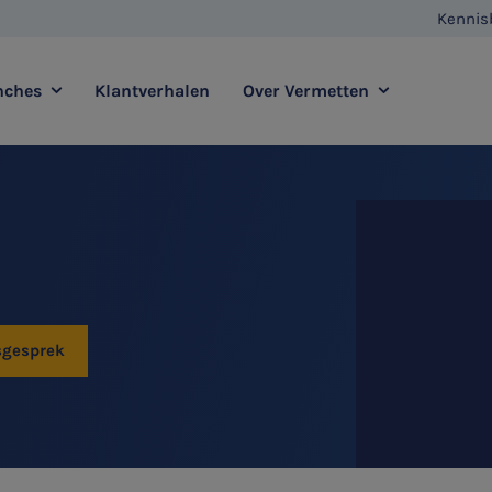
Kennis
nches
Klantverhalen
Over Vermetten
enstverlening
Full service
Contact
Agro
Zorg
Vestigingen
E-commerce
Retail
Vermetten Foundation
Transport
Horeca
sgesprek
sadvies
Duurzaamheidsadvies
HR & Salaris
Internationaal ondernemen
Ondernemer & Privé