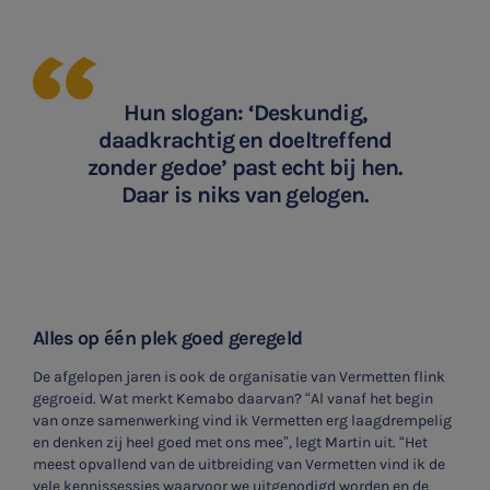
WKR
Jaarrekening controle
Belastingadvies
Hun slogan: ‘Deskundig,
daadkrachtig en doeltreffend
E-commerce
zonder gedoe’ past echt bij hen.
Daar is niks van gelogen.
Ondernemer en privé
HR Advies
Agro
Alles op één plek goed geregeld
Vacatures
De afgelopen jaren is ook de organisatie van Vermetten flink
gegroeid. Wat merkt Kemabo daarvan? “Al vanaf het begin
van onze samenwerking vind ik Vermetten erg laagdrempelig
en denken zij heel goed met ons mee”, legt Martin uit. “Het
meest opvallend van de uitbreiding van Vermetten vind ik de
vele kennissessies waarvoor we uitgenodigd worden en de