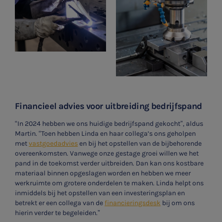
Financieel advies voor uitbreiding bedrijfspand
SNEL UW ANTWOORD VINDEN
Zonder gedoe
“In 2024 hebben we ons huidige bedrijfspand gekocht”, aldus
Martin. “Toen hebben Linda en haar collega’s ons geholpen
met
vastgoedadvies
en bij het opstellen van de bijbehorende
Typ hieronder uw zoekterm
overeenkomsten. Vanwege onze gestage groei willen we het
pand in de toekomst verder uitbreiden. Dan kan ons kostbare

materiaal binnen opgeslagen worden en hebben we meer
werkruimte om grotere onderdelen te maken. Linda helpt ons
inmiddels bij het opstellen van een investeringsplan en
betrekt er een collega van de
financieringsdesk
bij om ons
Meest gezochte onderwerpen
hierin verder te begeleiden.”