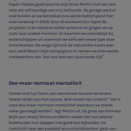
liepen meteen goed waarna mijn broer Martin zich een jaar
later als zelfstandige aan mij verhuurde. De garage werd al
snel te klein en we betrokken ons eerste bedrijfspand hier
even verderop in 2009. Door de bankencrisis liepen de
projecten in de industrie echter achteruit en gingen we op
zoek naar andere markten. Zo kwamen we uiteindelijk bij
waterschappen uit, waarvoor we zelfs een nieuw type stuw
ontwikkelden. Na enige tijd trok de industriële markt weer
aan, werd Martin mijn compagnon en namen we onze eerste
medewerkers aan. Dat was best een spannende tijd.”
Doe-maar-normaal-mentaliteit
Samen met hun team van vakmensen bouwen de broers
steeds verder aan hun succes. Wat maakt hen anders? “Het is
onze doe-maar-normaal-mentaliteit waardoor we steeds
vaker gevraagd werden”, legt Martin uit. De groei van Kemabo
blijft aan, terwijl Dennis en Martin voelen dat hun externe
boekhouder hun stappen niet goed kan bijhouden. De
zoektocht naar een passend accountantskantoor gaat van