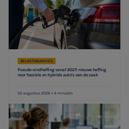

Meest gezochte onderwerpen
Aanmelden topic-meldingen
WKR
Ontvang meldingen bij belangrijke ontwikkelingen rondom
Jaarrekening controle
het topic: Stikstof
Belastingadvies
BELASTINGADVIES
E-mailadres
Pseudo-eindheffing vanaf 2027: nieuwe heffing
E-commerce
voor fossiele en hybride auto's van de zaak
Ondernemer en privé
05 augustus 2026
4 minuten
Aanmelden
HR Advies
Agro
Vacatures