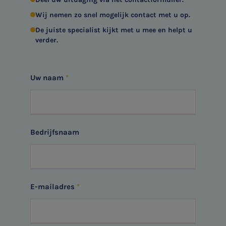
Wij nemen zo snel mogelijk contact met u op.
De juiste specialist kijkt met u mee en helpt u
verder.
Uw naam
SNEL UW ANTWOORD VINDEN
Zonder gedoe
Bedrijfsnaam
Typ hieronder uw zoekterm

E-mailadres
Meest gezochte onderwerpen
Aanmelden topic-meldingen