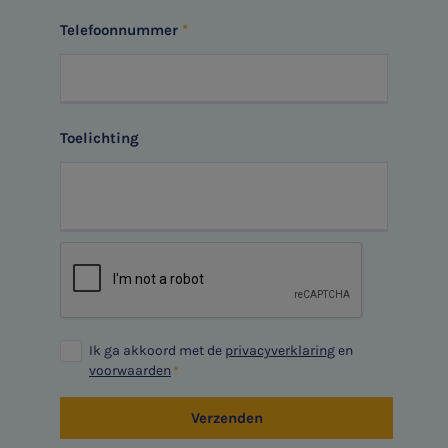
WKR
Telefoonnummer
Ontvang meldingen bij belangrijke ontwikkelingen rondom
Jaarrekening controle
het topic: Stikstof
Belastingadvies
E-mailadres
Toelichting
E-commerce
Ondernemer en privé
Aanmelden
HR Advies
Agro
Vacatures
Ik ga akkoord met de
privacyverklaring
en
voorwaarden
Verzenden