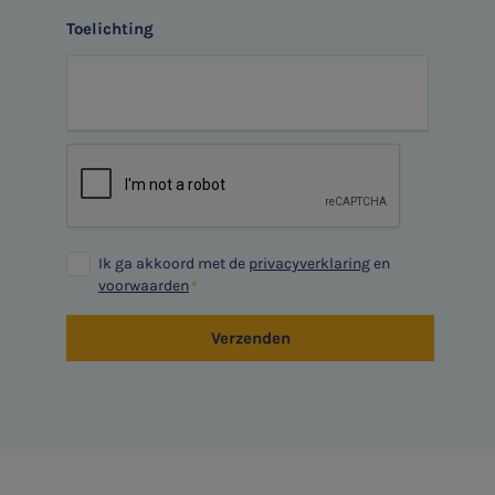
Jaarrekening controle
het topic: Stikstof
Toelichting
Belastingadvies
E-mailadres
E-commerce
Ondernemer en privé
Aanmelden
HR Advies
Agro
Ik ga akkoord met de
privacyverklaring
en
voorwaarden
Vacatures
Verzenden