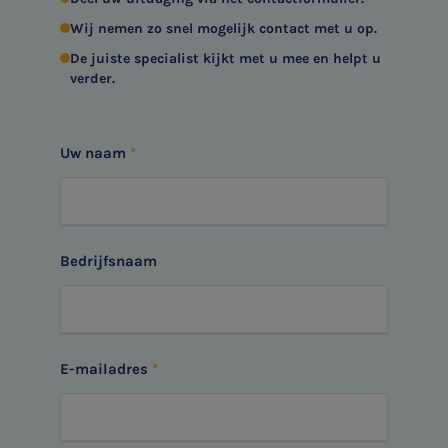
SNEL UW ANTWOORD VINDEN
Wij nemen zo snel mogelijk contact met u op.
Zonder gedoe
De juiste specialist kijkt met u mee en helpt u
verder.
Typ hieronder uw zoekterm

Uw naam
Meest gezochte onderwerpen
Aanmelden topic-meldingen
WKR
Bedrijfsnaam
Ontvang meldingen bij belangrijke ontwikkelingen rondom
Jaarrekening controle
het topic: Stikstof
Belastingadvies
E-mailadres
E-mailadres
E-commerce
Ondernemer en privé