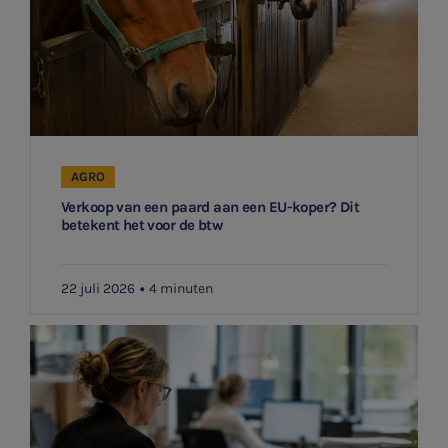
SNEL UW ANTWOORD VINDEN
AGRO
Zonder gedoe
Verkoop van een paard aan een EU-koper? Dit
betekent het voor de btw
Typ hieronder uw zoekterm

22 juli 2026
4 minuten
Meest gezochte onderwerpen
WKR
Jaarrekening controle