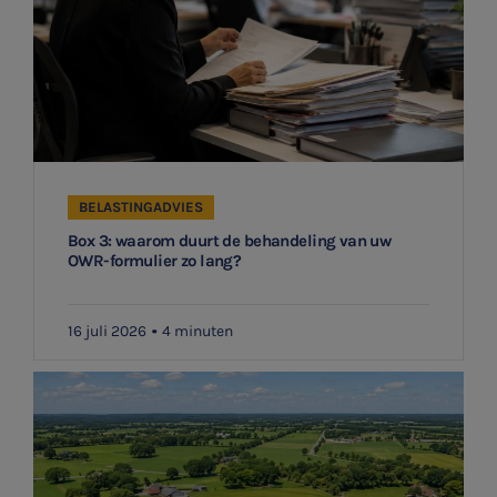
Belastingadvies
E-commerce
Ondernemer en privé
HR Advies
BELASTINGADVIES
Box 3: waarom duurt de behandeling van uw
Agro
OWR-formulier zo lang?
Vacatures
16 juli 2026
4 minuten