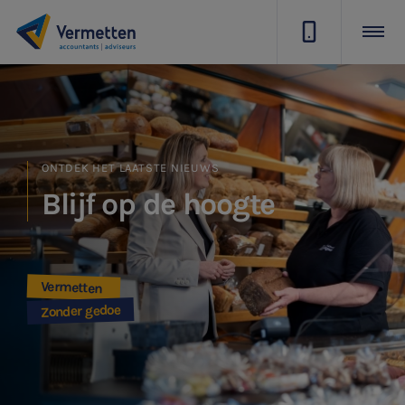
|
ONTDEK HET LAATSTE NIEUWS
Blijf op de hoogte
Vermetten
Zonder gedoe