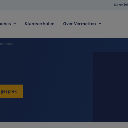
Kennis
nches
Klantverhalen
Over Vermetten
drachten
enstverlening
Full service
Contact
Agro
Zorg
Vestigingen
E-commerce
Retail
Vermetten Foundation
Transport
Horeca
sgesprek
sadvies
Duurzaamheidsadvies
HR & Salaris
Internationaal ondernemen
Ondernemer & Privé