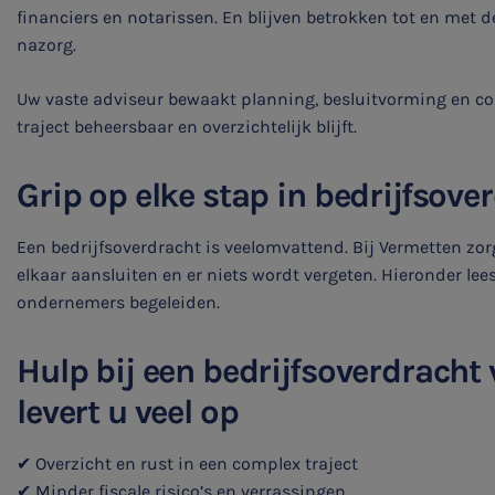
financiers en notarissen. En blijven betrokken tot en met d
nazorg.
Belastingadvies
Uw vaste adviseur bewaakt planning, besluitvorming en c
E-commerce
traject beheersbaar en overzichtelijk blijft.
Ondernemer en privé
Grip op elke stap in bedrijfsove
HR Advies
Een bedrijfsoverdracht is veelomvattend. Bij Vermetten zo
Agro
elkaar aansluiten en er niets wordt vergeten. Hieronder lee
ondernemers begeleiden.
Vacatures
Hulp bij een bedrijfsoverdracht
levert u veel op
✔ Overzicht en rust in een complex traject
✔ Minder fiscale risico’s en verrassingen