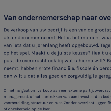
Family business
Van ondernemerschap naar ove
Bekijk alle diensten
De verkoop van uw bedrijf is een van de grootst
als ondernemer neemt. Het is het moment waa
van iets dat u jarenlang heeft opgebouwd. Tegeli
op het spel. Maakt u de juiste keuzes? Haalt u e
past de overdracht ook bij wat u hierna wilt? B
neemt, hebben grote financiële, fiscale én perso
dan wilt u dat alles goed en zorgvuldig is gereg
Of het nu gaat om verkoop aan een externe partij, overdrac
management, of het aantrekken van een investeerder: bed
voorbereiding, structuur en rust. Zonder overzicht liggen fi
of onzekerheid op de loer.