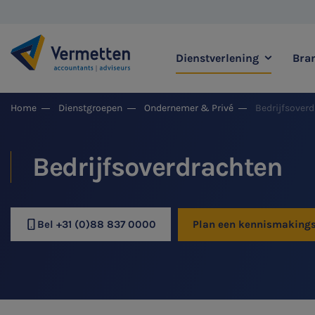
Dienstverlening
Bra
|
Home
Dienstgroepen
Ondernemer & Privé
Bedrijfsover
Zoek binnen onze di
Bedrijfsoverdrachten
Meest gezochte thema's
Bel +31 (0)88 837 0000
Plan een kennismaking
Accountancy & Bedrijf
Audit & Assurance
Belastingadvies
Corporate Finance