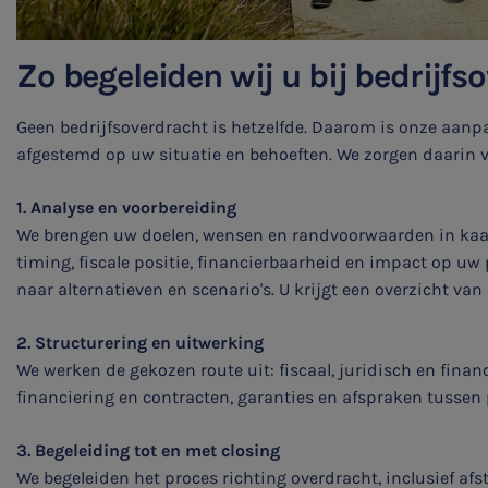
Zo begeleiden wij u bij bedrijfs
Geen bedrijfsoverdracht is hetzelfde. Daarom is onze aanpa
SNEL UW ANTWOORD VINDEN
afgestemd op uw situatie en behoeften. We zorgen daarin 
Zonder gedoe
1. Analyse en voorbereiding
Typ hieronder uw zoekterm
We brengen uw doelen, wensen en randvoorwaarden in kaar
timing, fiscale positie, financierbaarheid en impact op uw 
naar alternatieven en scenario's. U krijgt een overzicht van 

2. Structurering en uitwerking
We werken de gekozen route uit: fiscaal, juridisch en financi
Meest gezochte onderwerpen
financiering en contracten, garanties en afspraken tussen 
WKR
3. Begeleiding tot en met closing
We begeleiden het proces richting overdracht, inclusief a
Jaarrekening controle