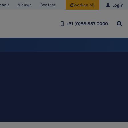
Login
bank
Nieuws
Contact
Werken bij

+31 (0)88 837 0000
Team
Historie
Duurzaamheid