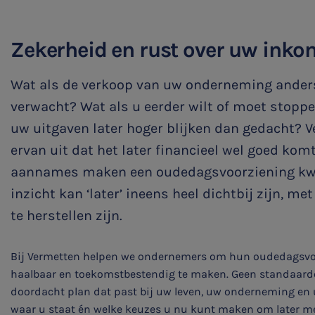
Family business
Zekerheid en rust over uw inko
Bekijk alle diensten
Wat als de verkoop van uw onderneming ander
verwacht? Wat als u eerder wilt of moet stopp
uw uitgaven later hoger blijken dan gedacht? 
ervan uit dat het later financieel wel goed komt
aannames maken een oudedagsvoorziening kwet
inzicht kan ‘later’ ineens heel dichtbij zijn, me
te herstellen zijn.
Bij Vermetten helpen we ondernemers om hun oudedagsvoor
haalbaar en toekomstbestendig te maken. Geen standaard
doordacht plan dat past bij uw leven, uw onderneming en 
waar u staat én welke keuzes u nu kunt maken om later me