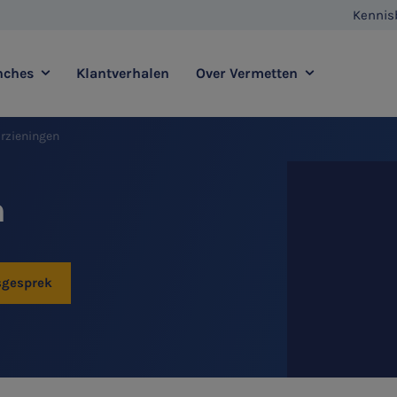
Kennis
nches
Klantverhalen
Over Vermetten
rzieningen
enstverlening
Full service
Contact
Agro
Zorg
n
Vestigingen
E-commerce
Retail
Vermetten Foundation
Transport
Horeca
sgesprek
sadvies
Duurzaamheidsadvies
HR & Salaris
Internationaal ondernemen
Ondernemer & Privé