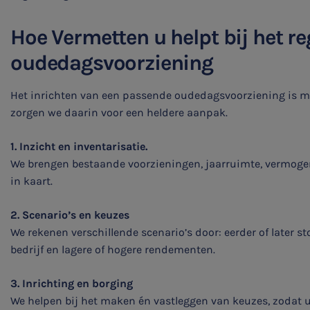
Hoe Vermetten u helpt bij het r
oudedagsvoorziening
SNEL UW ANTWOORD VINDEN
Het inrichten van een passende oudedagsvoorziening is m
Zonder gedoe
zorgen we daarin voor een heldere aanpak.
1. Inzicht en inventarisatie.
Typ hieronder uw zoekterm
We brengen bestaande voorzieningen, jaarruimte, vermog
in kaart.

2. Scenario’s en keuzes
We rekenen verschillende scenario’s door: eerder of later s
Meest gezochte onderwerpen
bedrijf en lagere of hogere rendementen.
WKR
3. Inrichting en borging
We helpen bij het maken én vastleggen van keuzes, zodat
Jaarrekening controle