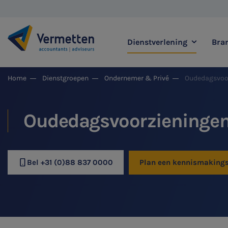
Dienstverlening
Bra
|
Home
Dienstgroepen
Ondernemer & Privé
Oudedagsvoo
Zoek binnen onze di
Oudedagsvoorzieninge
Meest gezochte thema's
Bel +31 (0)88 837 0000
Plan een kennismaking
Accountancy & Bedrijf
Audit & Assurance
Belastingadvies
Corporate Finance