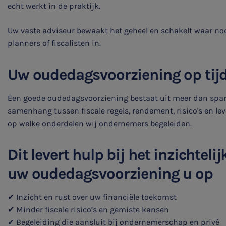
echt werkt in de praktijk.
Belastingadvies
Uw vaste adviseur bewaakt het geheel en schakelt waar no
planners of fiscalisten in.
E-commerce
Uw oudedagsvoorziening op tijd
Ondernemer en privé
Een goede oudedagsvoorziening bestaat uit meer dan spar
HR Advies
samenhang tussen fiscale regels, rendement, risico's en le
op welke onderdelen wij ondernemers begeleiden.
Agro
Dit levert hulp bij het inzichtel
Vacatures
uw oudedagsvoorziening u op
✔ Inzicht en rust over uw financiële toekomst
✔ Minder fiscale risico’s en gemiste kansen
✔ Begeleiding die aansluit bij ondernemerschap en privé