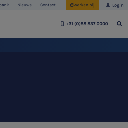
Login
bank
Nieuws
Contact
Werken bij

+31 (0)88 837 0000
Team
Historie
Duurzaamheid