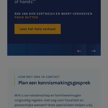
of hands’.”
E-commerce
BAS VAN DEN EERTWEGH EN BARRY VERHOEVEN
Ondernemer en privé
PANIK BUTTON
HR Advies
Lees het hele verhaal
Agro
Vacatures
KOM MET ONS IN CONTACT
Plan een kennismakingsgesprek
Wilt u uw nalatenschap en familievermogen
zorgvuldig regelen, met oog voor fiscaliteit en
persoonlijke wensen? Onze specialisten helpen u bij