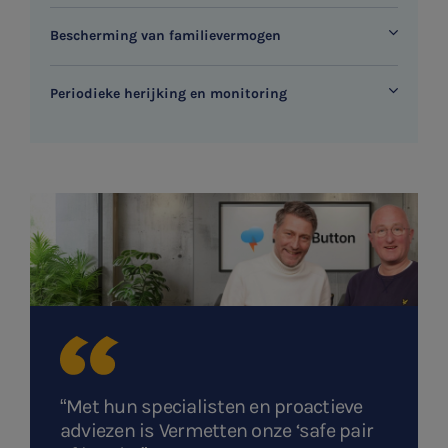
Bescherming van familievermogen
Periodieke herijking en monitoring
SNEL UW ANTWOORD VINDEN
Zonder gedoe
Typ hieronder uw zoekterm

Meest gezochte onderwerpen
WKR
Jaarrekening controle
“Met hun specialisten en proactieve
Belastingadvies
adviezen is Vermetten onze ‘safe pair