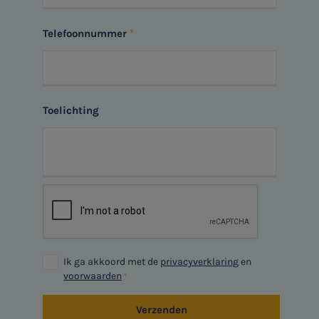
SNEL UW ANTWOORD VINDEN
Zonder gedoe
Telefoonnummer
Typ hieronder uw zoekterm

Toelichting
Meest gezochte onderwerpen
Aanmelden topic-meldingen
WKR
Ontvang meldingen bij belangrijke ontwikkelingen rondom
Jaarrekening controle
het topic: Stikstof
Belastingadvies
E-mailadres
Ik ga akkoord met de
privacyverklaring
en
E-commerce
voorwaarden
Ondernemer en privé
Verzenden
Aanmelden