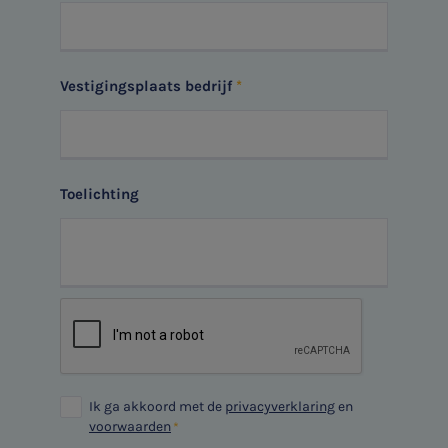
SNEL UW ANTWOORD VINDEN
Zonder gedoe
Typ hieronder uw zoekterm
Vestigingsplaats bedrijf

Toelichting
Meest gezochte onderwerpen
Aanmelden topic-meldingen
WKR
Ontvang meldingen bij belangrijke ontwikkelingen rondom
Jaarrekening controle
het topic: Stikstof
Belastingadvies
E-mailadres
E-commerce
Ik ga akkoord met de
privacyverklaring
en
Ondernemer en privé
voorwaarden