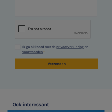
Belastingadvies
E-mailadres
E-commerce
Ondernemer en privé
Aanmelden
HR Advies
Ik ga akkoord met de
privacyverklaring
en
voorwaarden
Agro
Verzenden
Vacatures
Ook interessant