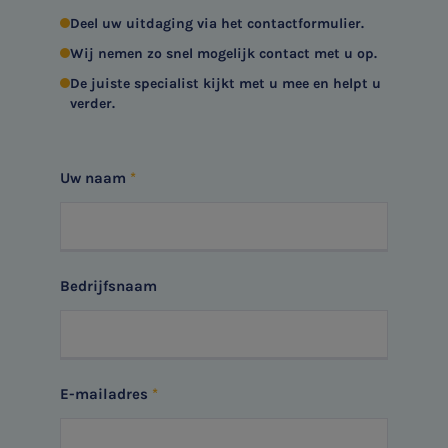
Deel uw uitdaging via het contactformulier.
SNEL UW ANTWOORD VINDEN
Zonder gedoe
Wij nemen zo snel mogelijk contact met u op.
De juiste specialist kijkt met u mee en helpt u
Typ hieronder uw zoekterm
verder.

Uw naam
Meest gezochte onderwerpen
Aanmelden topic-meldingen
WKR
Bedrijfsnaam
Ontvang meldingen bij belangrijke ontwikkelingen rondom
Jaarrekening controle
het topic: Stikstof
Belastingadvies
E-mailadres
E-commerce
E-mailadres
Ondernemer en privé