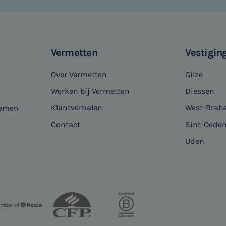
Vermetten
Vestigin
Over Vermetten
Gilze
s
Werken bij Vermetten
Diessen
Klantverhalen
West-Brab
nemen
Contact
Sint-Oede
Uden