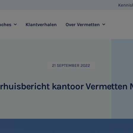
Kennis
nches
Klantverhalen
Over Vermetten
enstverlening
Full service
Contact
Agro
Zorg
21 SEPTEMBER 2022
Vestigingen
E-commerce
Retail
Vermetten Foundation
Transport
Horeca
rhuisbericht kantoor Vermetten
sadvies
Duurzaamheidsadvies
HR & Salaris
Internationaal ondernemen
Ondernemer & Privé