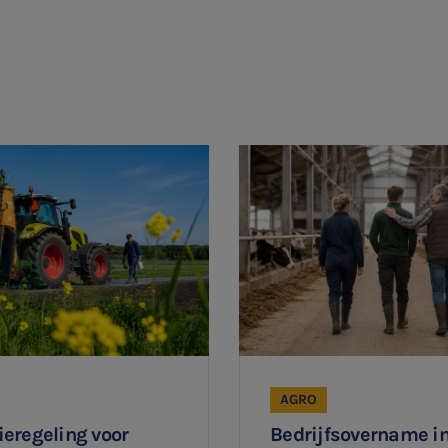
Ontvang meldingen bij belangrijke ontwikkelingen rondom
het topic: Stikstof
E-mailadres
Aanmelden
AGRO
eregeling voor
Bedrijfsovername in