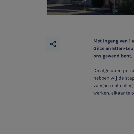
Met ingang van 1 
Gilze en Etten-Leu
ons gewend bent, 
SNEL UW ANTWOORD VINDEN
Zonder gedoe
De afgelopen peri
hebben wij de sta
voegen met collega
Typ hieronder uw zoekterm
werken, elkaar te 

Meest gezochte onderwerpen