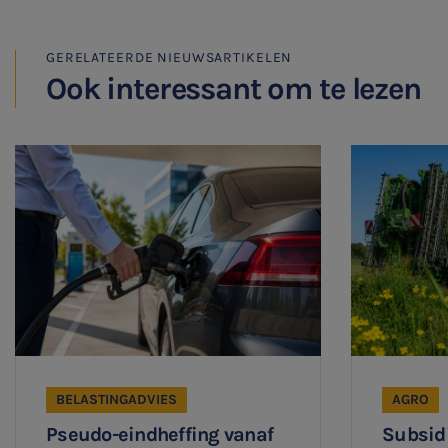
WKR
GERELATEERDE NIEUWSARTIKELEN
Jaarrekening controle
Ook interessant om te lezen
Belastingadvies
E-commerce
Ondernemer en privé
HR Advies
Agro
Vacatures
BELASTINGADVIES
AGRO
Pseudo-eindheffing vanaf
Subsidi