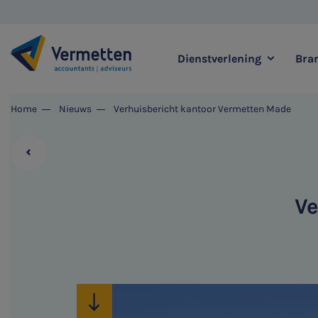
Dienstverlening
Bra
|
Home
Nieuws
Verhuisbericht kantoor Vermetten Made
Zoek binnen onze di
Ve
Meest gezochte thema's
Accountancy & Bedrijf
Audit & Assurance
Belastingadvies
Corporate Finance