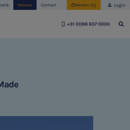
Login
bank
Nieuws
Contact
Werken bij

+31 (0)88 837 0000
Team
Historie
Duurzaamheid
 Made