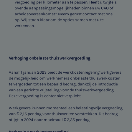
vergoeding per kilometer aan te passen. Heeft u twijfels
over de aanpassingsmogelijkheden binnen uw CAO of
arbeidsovereenkomst? Neem gerust contact met ons
op. Wij staan klaar om de opties samen met u te
verkennen.
Verhoging onbelaste thuiswerkvergoeding
Vanaf 1 januari 2023 biedt de werkkostenregeling werkgevers
SNEL UW ANTWOORD VINDEN
de mogelijkheid om werknemers onbelaste thuiswerkkosten
Zonder gedoe
te vergoeden tot een bepaald bedrag, dankzij de introductie
van een gerichte vrijstelling voor de thuiswerkvergoeding.
Deze vergoeding is echter niet verplicht.
Typ hieronder uw zoekterm
Werkgevers kunnen momenteel een belastingvrije vergoeding

van € 2,15 per dag voor thuiswerken verstrekken. Dit bedrag
stijgt in 2024 naar maximaal € 2,35 per dag.
Verhoging werkkostenregeling