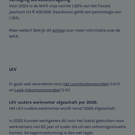
Meest gezochte onderwerpen
Voor 2024 is de WKR vrije ruimte 1,92% van het fiscale
jaarloon tot € 400.000. Daarboven geldt een percentage van
WKR
1,18%.
Jaarrekening controle
Meer weten? Bekijk dit
artikel
voor meer informatie over de
WKR.
Belastingadvies
E-commerce
Ondernemer en privé
LKV
HR Advies
Er gaat veel veranderen voor
het Loonkostenvoordeel
(LKV)
en
Lage-inkomensvoordeel
(LIV).
Agro
LKV oudere werknemer afgeschaft per 2026.
Het LKV oudere werknemer wordt vanaf 2026 afgeschaft.
Vacatures
In 2025 kunnen werkgevers dit voor het laatst gebruiken voor
werknemers van 65 jaar of ouder die uit een uitkeringssituatie
komen. De tegemoetkoming is dan wel lager.