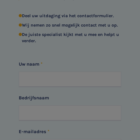
Deel uw uitdaging via het contactformulier.
Wij nemen zo snel mogelijk contact met u op.
De juiste specialist kijkt met u mee en helpt u
verder.
Uw naam
Bedrijfsnaam
SNEL UW ANTWOORD VINDEN
Zonder gedoe
Typ hieronder uw zoekterm
E-mailadres
