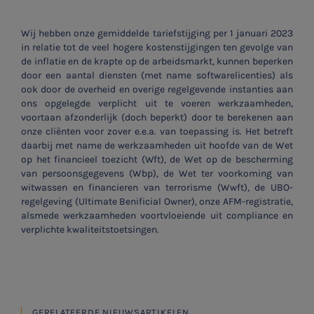
Wij hebben onze gemiddelde tariefstijging per 1 januari 2023
in relatie tot de veel hogere kostenstijgingen ten gevolge van
de inflatie en de krapte op de arbeidsmarkt, kunnen beperken
door een aantal diensten (met name softwarelicenties) als
ook door de overheid en overige regelgevende instanties aan
ons opgelegde verplicht uit te voeren werkzaamheden,
voortaan afzonderlijk (doch beperkt) door te berekenen aan
onze cliënten voor zover e.e.a. van toepassing is. Het betreft
daarbij met name de werkzaamheden uit hoofde van de Wet
op het financieel toezicht (Wft), de Wet op de bescherming
van persoonsgegevens (Wbp), de Wet ter voorkoming van
witwassen en financieren van terrorisme (Wwft), de UBO-
regelgeving (Ultimate Benificial Owner), onze AFM-registratie,
alsmede werkzaamheden voortvloeiende uit compliance en
verplichte kwaliteitstoetsingen.
GERELATEERDE NIEUWSARTIKELEN