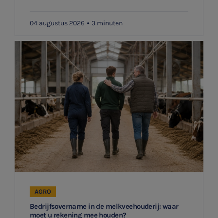
Ontvang meldingen bij belangrijke ontwikkelingen rondom
Jaarrekening controle
het topic: Stikstof
04 augustus 2026
3 minuten
Belastingadvies
E-mailadres
E-commerce
Ondernemer en privé
Aanmelden
HR Advies
Agro
Vacatures
AGRO
Bedrijfsovername in de melkveehouderij: waar
moet u rekening mee houden?