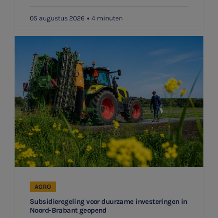
05 augustus 2026
4 minuten
SNEL UW ANTWOORD VINDEN
Zonder gedoe
Typ hieronder uw zoekterm

AGRO
Meest gezochte onderwerpen
Aanmelden topic-meldingen
Subsidieregeling voor duurzame investeringen in
WKR
Noord-Brabant geopend