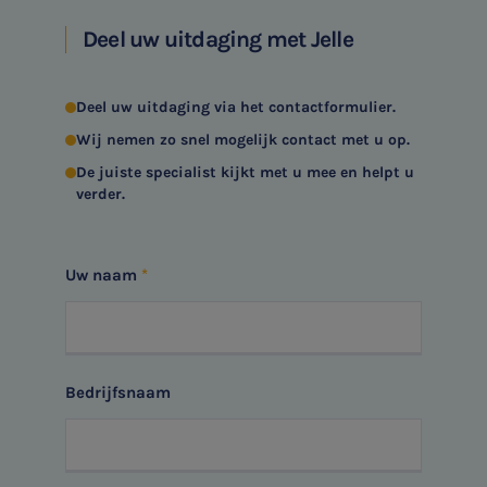
Deel uw uitdaging met Jelle
SNEL UW ANTWOORD VINDEN
Zonder gedoe
Deel uw uitdaging via het contactformulier.
Wij nemen zo snel mogelijk contact met u op.
Typ hieronder uw zoekterm
De juiste specialist kijkt met u mee en helpt u

verder.
Meest gezochte onderwerpen
Uw naam
Aanmelden topic-meldingen
WKR
Ontvang meldingen bij belangrijke ontwikkelingen rondom
Jaarrekening controle
het topic: Stikstof
Bedrijfsnaam
Belastingadvies
E-mailadres
E-commerce