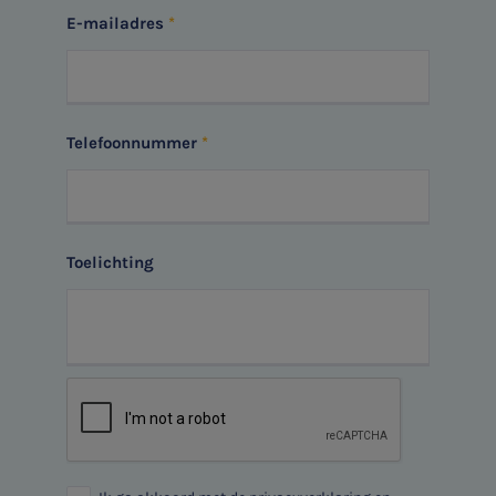
E-mailadres
Ondernemer en privé
Aanmelden
HR Advies
Agro
Telefoonnummer
Vacatures
Toelichting