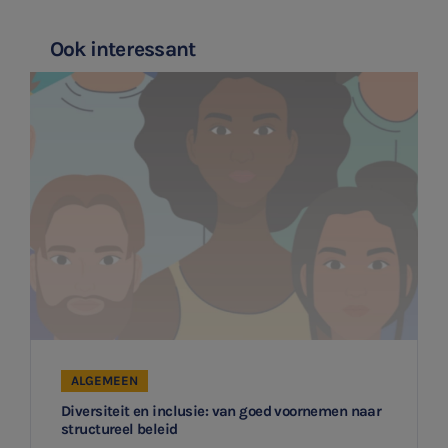
Ook interessant
SNEL UW ANTWOORD VINDEN
Zonder gedoe
Typ hieronder uw zoekterm

ALGEMEEN
Meest gezochte onderwerpen
Aanmelden topic-meldingen
Diversiteit en inclusie: van goed voornemen naar
WKR
structureel beleid