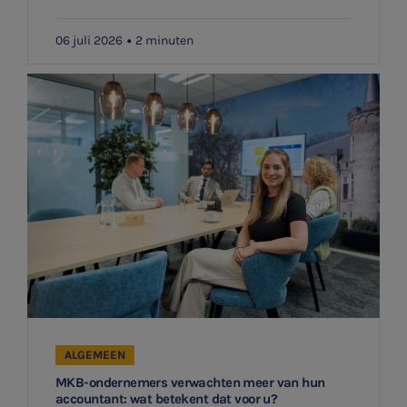
Ontvang meldingen bij belangrijke ontwikkelingen rondom
Jaarrekening controle
het topic: Stikstof
06 juli 2026
2 minuten
Belastingadvies
E-mailadres
E-commerce
Ondernemer en privé
Aanmelden
HR Advies
Agro
Vacatures
ALGEMEEN
MKB-ondernemers verwachten meer van hun
accountant: wat betekent dat voor u?