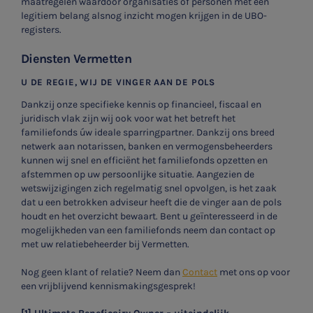
maatregelen waardoor organisaties of personen met een
SNEL UW ANTWOORD VINDEN
legitiem belang alsnog inzicht mogen krijgen in de UBO-
Zonder gedoe
registers.
Diensten Vermetten
Typ hieronder uw zoekterm
U DE REGIE, WIJ DE VINGER AAN DE POLS

Dankzij onze specifieke kennis op financieel, fiscaal en
juridisch vlak zijn wij ook voor wat het betreft het
familiefonds úw ideale sparringpartner. Dankzij ons breed
Meest gezochte onderwerpen
netwerk aan notarissen, banken en vermogensbeheerders
Aanmelden topic-meldingen
kunnen wij snel en efficiënt het familiefonds opzetten en
WKR
afstemmen op uw persoonlijke situatie. Aangezien de
wetswijzigingen zich regelmatig snel opvolgen, is het zaak
Ontvang meldingen bij belangrijke ontwikkelingen rondom
Jaarrekening controle
dat u een betrokken adviseur heeft die de vinger aan de pols
het topic: Stikstof
houdt en het overzicht bewaart. Bent u geïnteresseerd in de
mogelijkheden van een familiefonds neem dan contact op
Belastingadvies
E-mailadres
met uw relatiebeheerder bij Vermetten.
E-commerce
Nog geen klant of relatie? Neem dan
Contact
met ons op voor
een vrijblijvend kennismakingsgesprek!
Ondernemer en privé